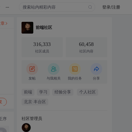
...
录
登录/注册
文章
前端社区
316,333
60,458
社区成员
社区内容
发帖
与我相关
我的任务
分享
前端
学习
经验分享
个人社区
复
北京·丰台区
社区管理员
正序