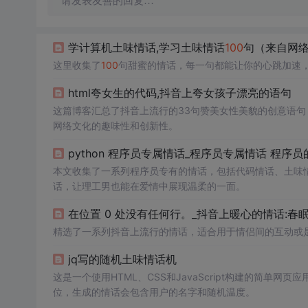
请发表友善的回复…
学计算机土味情话,学习土味情话
100
句（来自网
这里收集了
100
句甜蜜的情话，每一句都能让你的心跳加速
html夸女生的代码,抖音上夸女孩子漂亮的语句
这篇博客汇总了抖音上流行的33句赞美女性美貌的创意语
网络文化的趣味性和创新性。
python 程序员专属情话_程序员专属情话 程序
本文收集了一系列程序员专有的情话，包括代码情话、土味
话，让理工男也能在爱情中展现温柔的一面。
在位置 0 处没有任何行。_抖音上暖心的情话:
精选了一系列抖音上流行的情话，适合用于情侣间的互动或
jq写的随机土味情话机
这是一个使用HTML、CSS和JavaScript构建的简
位，生成的情话会包含用户的名字和随机温度。