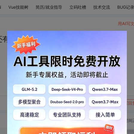
N
Vue技能树
简历/就业指导
立码吐槽
技术交流
BUG记
用AI写
还有98词的想你
转发到动态
举报
写回
切换为时间