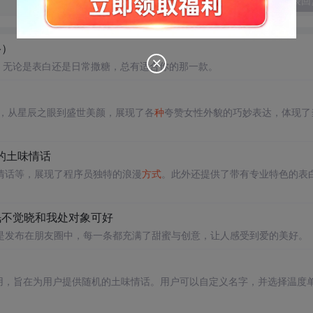
发表回
络）
，无论是表白还是日常撒糖，总有适合你的那一款。
句，从星辰之眼到盛世美颜，展现了各
种
夸赞女性外貌的巧妙表达，体现了
员的土味情话
情话等，展现了程序员独特的浪漫
方式
。此外还提供了带有专业特色的表
春眠不觉晓和我处对象可好
是发布在朋友圈中，每一条都充满了甜蜜与创意，让人感受到爱的美好。
单网页应用，旨在为用户提供随机的土味情话。用户可以自定义名字，并选择温度