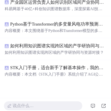
产业园区运营负责人如何识别区域间产业协同机会？.docx
交媒体上的文案。文章结尾提醒读者将作者设为星标，不
错过每期更新。
科易网基于40亿+科创知识图谱数据库，深度探索AI技术
在技术转移、成果转化、技术经纪、知识产权、产业创
新、科技招商等垂直领域的多样化应用场景，研究科技创
Python基于Transformer的多变量风电功率预测研究
新领域的AI+数智化解决方案，推动科技创新与产业创新
智能化发展。
内容概要：本文围绕基于Python和Transformer模型的多变
量风电功率预测展开研究，重点针对短期风电功率预测任
务。研究采用深度学习中的Transformer架构，引入风速、
如何利用知识图谱实现跨区域的产学研协同与资源对接？.docx
温度、湿度等多种气象及运行变量作为输入特征，构建高
精度预测模型。为进一步提升预测的稳健性与可靠性，研
如何利用知识图谱实现跨区域的产学研协同与资源对接？
究结合近端梯度算法求解LASSO分位数回归，优化模型在
不确定性环境下的输出表现，增强预测结果的置信区间估
计能力。该技术是机器学习与新能源领域深度融合的典型
STK入门手册，适合新手了解基本操作，我的主页还有进阶教程
应用，旨在提高风电并网的稳定性与电网调度的科学性。;
内容概要：本文档《STK入门手册》系统介绍了AGI公司
适合人群：具备Python编程基础，熟悉主流深度学习框架
开发的Satellite Tool Kit（STK）软件的基本用法与核心功
（如PyTorch或TensorFlow）的研究生、科研人员，以及从
能，涵盖用户界面操作、地图窗口设置、各类对象（如卫
事新能源发电预测、电力系统调度、智能电网优化等相关
星、航天器、设施、传感器等）的创建与属性定义，以及
工作的技术人员。; 使用场景及目标：①应用于风电场实际
高级分析模块如高精度轨道预测（HPOP）、长周期轨道
运行中的短期功率预测系统，辅助电网进行精准负荷调配
内容概要：预测（LOP）、地形本文档为与高分辨率地图
与调度决策；②作为科研项目的技术蓝本，用于复现、改
说点什么…
《STK入门手册》，介绍了Sat的应用。手册还详细说明了
进或扩展基于Transformer的时间序列预测模型；③探索LA
Scellite Tool Kit（STK）软件的基本用enarios的时间设置、