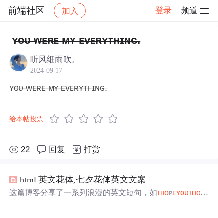
前端社区
登录
频道
加入
帖子详情
社区
前端社区
感慨
ʏ̶ᴏ̶ᴜ̶ ̶ᴡ̶ᴇ̶ʀ̶ᴇ̶ ̶ᴍ̶ʏ̶ ̶ᴇ̶ᴠ̶ᴇ̶ʀ̶ʏ̶ᴛ̶ʜ̶ɪ̶ɴ̶ɢ̶.
听风细雨吹。
2024-09-17
ʏ̶ᴏ̶ᴜ̶ ̶ᴡ̶ᴇ̶ʀ̶ᴇ̶ ̶ᴍ̶ʏ̶ ̶ᴇ̶ᴠ̶ᴇ̶ʀ̶ʏ̶ᴛ̶ʜ̶ɪ̶ɴ̶ɢ̶.
给本帖投票
22
回复
打赏
html 英文花体,七夕花体英文文案
这篇博客分享了一系列浪漫的英文短句，如
ɪ
ʜ
ᴏ
ᴘ
ᴇ
ʏ
ᴏ
ᴜ
ɪ
ʜ
ᴏ
ᴘ
ᴇ
ʏ
ᴏ
ᴜ
ᴀ
ʀ
ᴇ
ʜ
ᴇ
ʀ
ᴇ
ғ
ᴏ
ʀ
ᴍ
ᴇ
.和
ʏ
ᵒᵘᵃʳᵉᵃˢʷᵃʳᵐᵃˢᵗʰᵉˢᵘ$nˢᵉ$tᵍ$l$o𝐰.表达了对爱
人的深深眷恋。这些句子适合用于表达情感，或者作为社