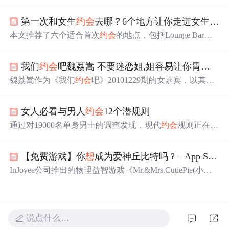
强、安全措施和数据分析在
约会
APP中发挥作用，揭示了
其在提高效率、减少欺诈和优化用户体验方面的潜力，同
第一次和女生
约会
去哪？6个地方让你走进女生的心房
时也提及了技术局限性和隐私问题。
本文推荐了六个适合首次
约会
的地点，包括Lounge Bar、
海洋馆、电影院、溜冰场、食品DIY和游乐场，旨在帮助
提升
约会
氛围，增进双方了解。
我们
约会
吧魏荔嵩 不要迷恋姐,姐容易让你胃出血
魏荔嵩作为《我们
约会
吧》20101229期的女嘉宾，以其独
特的才情和魅力吸引了众多男嘉宾的关注。节目中，她不
仅展示了即兴作诗的才能，还与多位男嘉宾互动频繁。最
女人必看与男人
约会
12个潜规则
终，她选择了邹丹作为她的
约会
对象。
通过对19000名单身男士的调查发现，现代
约会
规则正在快
速变化。本篇总结了男士们对于如何认识新朋友、理
想
的
第一次
约会
场景、以及在
约会
过程中最看重的因素等方面
【免费游戏】你
想
成为爱神丘比特吗 ? – App Store小
的看法。
InJoyee公司推出的物理益智游戏《Mr.&Mrs.CutiePie(小
可
爱
对对碰）》已上线。游戏包含四个场景，玩家需帮助被
分开的小
可爱
们克服障碍相聚。游戏操作简单，需收集星
星过关。
说点什么…