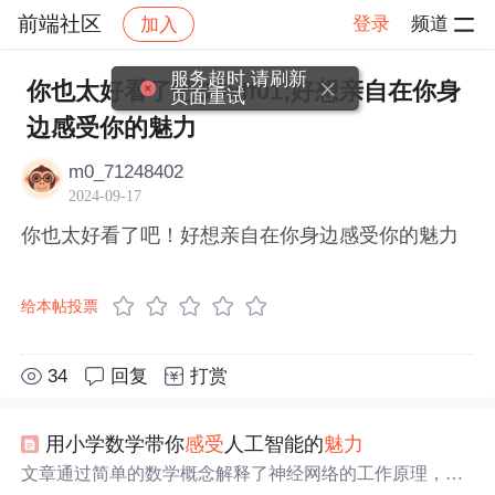
前端社区
登录
频道
加入
帖子详情
社区
前端社区
感慨
服务超时,请刷新
你也太好看了吧&#xff01;好想亲自在你身
页面重试
边感受你的魅力
m0_71248402
2024-09-17
你也太好看了吧！好想亲自在你身边感受你的魅力
给本帖投票
34
回复
打赏
用小学数学带你
感受
人工智能的
魅力
文章通过简单的数学概念解释了神经网络的工作原理，从