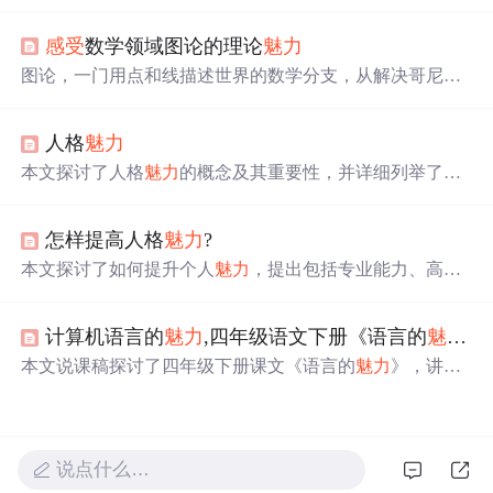
判断点在直线上的位置开始，逐步扩展到三角形、圆和其
他复杂形状的识别，展示了如何使用多层神经网络模拟任
感受
数学领域图论的理论
魅力
意决策面，阐述了深度学习的基础，并提到了参数学习的
重要性。
图论，一门用点和线描述世界的数学分支，从解决哥尼斯
堡七桥问题开始，逐渐成为AI、互联网、生物医药等领域
的核心工具。本文深入浅出地介绍了图论的核心概念、技
人格
魅力
术原理、实际应用以及未来趋势，揭示了图论如何在社交
网络、互联网路由、生物医药和AI推荐系统中发挥作用，
本文探讨了人格
魅力
的概念及其重要性，并详细列举了人
并展望了图论在动态图处理、多模态图融合和量子图论等
格
魅力
的具体表现，包括真诚、热情、责任感等。此外，
领域的潜在发展。
文章还提供了培养人格
魅力
的方法，如以礼待人、性格开
怎样提高人格
魅力
?
朗、展现真诚等。
本文探讨了如何提升个人
魅力
，提出包括专业能力、高尚
品德、积极态度等八个方面，并阐述了这些因素之间的良
性循环关系。
计算机语言的
魅力
,四年级语文下册《语言的
魅力
》
本文说课稿探讨了四年级下册课文《语言的
魅力
》，讲述
了如何通过电教手段激发学生情感，理解语言文字的魔
力。教学目标包括增强语文兴趣、理解语言感染力和培养
关爱他人的情感。教学过程中，强调情境教学法和学生主
体参与，通过填空和角色扮演等活动深化理解。
说点什么…