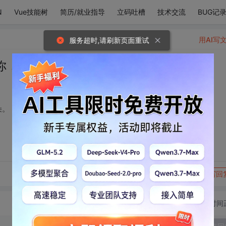
N
Vue技能树
简历/就业指导
立码吐槽
技术交流
BUG记
用AI写
服务超时,请刷新页面重试
你，害羞的躲进了云朵。
朵。
转发到动态
举报
写回
切换为时间