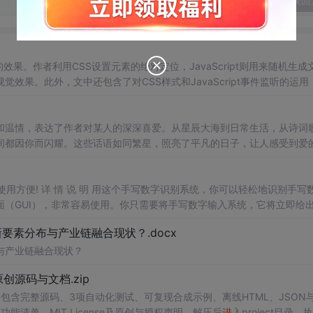
发表回
动的效果。作者利用CSS设置元素的绝对定位，JavaScript则用来随机生成
果。此外，文中还包含了对CSS样式和JavaScript事件监听的运用
和温情，表达了作者对某人的深深喜爱。从星辰大海到日常生活，从诗词
间都因你而闪耀。这些话语如同繁星，照亮了平凡的日子，让人感受到爱
，使用方便! 详 情 说 明 用这个手写数字识别系统，你可以轻松地识别手写
（GUI），非常容易使用。你只需要将手写数字输入系统，它将立即给
、工作还是日常生活，都能为你提供快速和准确的识别服务。它是一个非
素分布与产业链融合现状？.docx
与产业链融合现状？
.0-原创源码与文档.zip
包含完整源码、3项自动化测试、可复现合成示例、离线HTML、JSON与
功能清单、MIT License及原创与授权声明。解压后
进
入project目录，