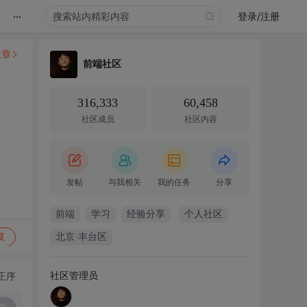
...
录
登录/注册
文章
前端社区
316,333
60,458
社区成员
社区内容
发帖
与我相关
我的任务
分享
前端
学习
经验分享
个人社区
复
北京·丰台区
社区管理员
正序