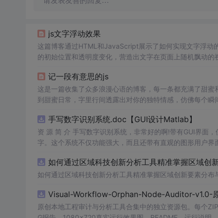
请发表友善的回复…
js文字浮动效果
这篇博客通过HTML和JavaScript展示了如何实现文字浮
的初始位置和透明度变化，营造出文字在页面上随机飘动的视觉效
加了互动性和趣味性。
记一段有意思的js
这是一篇收集了众多浪漫心语的博客，每一条都充满了甜蜜
到甜蜜日常，字里行间透露出对你的独特情感，仿佛每个瞬
量和美好。
手写数字识别系统.doc【GUI设计Matlab】
资 源 简 介 手写数字识别系统，非常好的啊!带有GUI界面
字。这个系统不仅功能强大，而且还带有直观的图形用户界面
的识别结果。这个系统可以在各种场景中使用，无论是学校
如何通过区域科技创新分析工具精准掌握区域创新要
便和实用的工具，你一定会喜欢它的！
如何通过区域科技创新分析工具精准掌握区域创新要素分布
Visual-Workflow-Orphan-Node-Auditor-v1
原创本地工程审计与分析工具合集中的独立资源包。每个ZIP
G报告、1080×720真实运行效果图、README、运行说明、