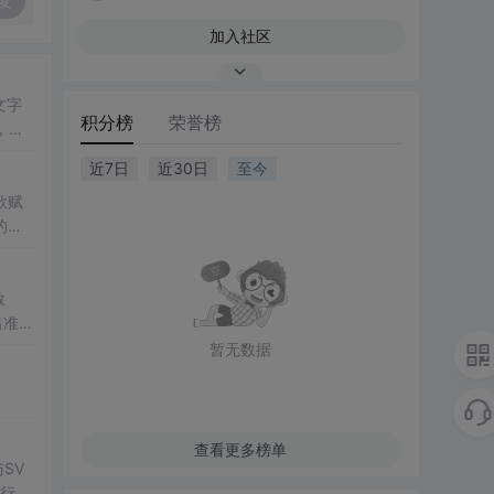
复
加入社区
文字
积分榜
荣誉榜
，增
近7日
近30日
至今
歌赋
的力
数
出准确
常方
暂无数据
查看更多榜单
SV
执行np