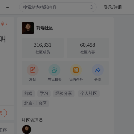
...
录
登录/注册
文章
前端社区
叫
316,331
60,458
社区成员
社区内容
发帖
与我相关
我的任务
分享
前端
学习
经验分享
个人社区
北京·丰台区
复
社区管理员
正序