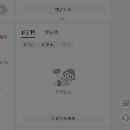
复
加入社区
积分榜
荣誉榜
握
姿
近7日
近30日
至今
值的
对
暂无数据
查看更多榜单