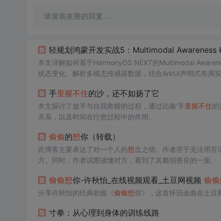
请发表友善的回复…
轻规划鸿蒙开发实战5：Multimodal Awareness 
本文详解如何基于HarmonyOS NEXT的Multimodal Awaren
状态变化、解析多模态传感器数据，结合ArkUI声明式布
手
里
握
不住
的沙，还不如扬了它
本文探讨了放手与自我救赎的过程，通过比喻‘手
里
握
不住
的
关系，以及时间在疗愈过程中的作用。
偷偷
的
想
你（转载）
此博客主要表达了对一个人的
想
念之情。作者苦于无法用言
方。同时，作者试图读懂对方，看到了其脆弱善良的一面。
偷偷
想
你-许秋怡_在线视频观看_土豆网视频
偷偷
分享许秋怡的经典歌曲《
偷偷
想
你》，这首怀旧金曲在土豆
寸拳：从心理到身体的训练线路