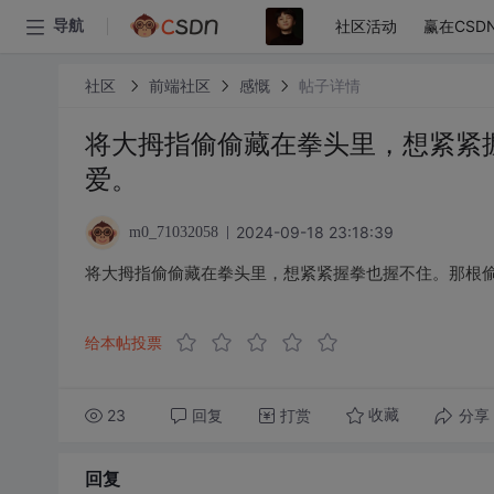
社区活动
赢在CSD
导航
社区
前端社区
感慨
帖子详情
将大拇指偷偷藏在拳头里，想紧紧
爱。
2024-09-18 23:18:39
m0_71032058
将大拇指偷偷藏在拳头里，想紧紧握拳也握不住。那根
给本帖投票
23
回复
打赏
分享
收藏
回复