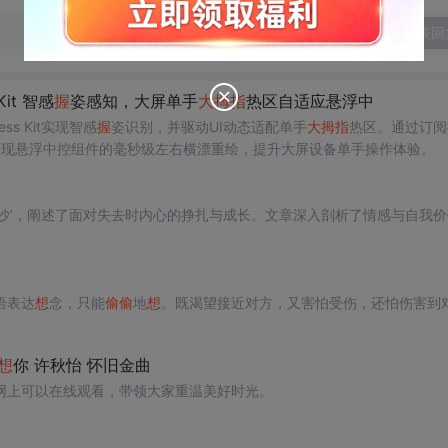
发表回
Kit 智感
握
姿感知，大屏单手
大拇指
热区自适应悬浮中
ess Kit实现智感
握
姿识别，并驱动UI动态适配单手
大拇指
热区。通过订阅
局实现悬浮中控组件的毫秒级左右横漂重绘，提升大屏设备单手操作体验。
沙’，阐述了面对失去时内心的挣扎与成长。文章深入剖析了情感与自我价
语表达
想
念，只能
偷偷
地
想
。既渴望接近对方，又害怕受伤，还怕伤害到
想
你 许秋怡 怀旧金曲
网上可以在线观看，带领大家重温美好时光。