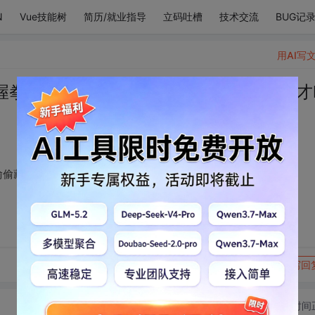
N
Vue技能树
简历/就业指导
立码吐槽
技术交流
BUG记
用AI写
握拳也握不住。那根偷偷藏起来的大拇指才
偷偷藏起来的大拇指才叫爱。
转发到动态
举报
写回
切换为时间