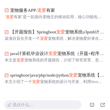
统开发的背景、意义和目的，阐述了会员管理、商品分类
等系统功能，说明了采用系统开发方法，结合Spring Boo
宠物服务APP-
宠爱
有家
t、MySQL、Vue.js等技术实现前后端分离的研究方案，还
提及了预期成果和开发流程。
‘
宠爱
有家’是一款面向宠物主的移动应用，核心功能包括
宠物信息查询、在线领养申请和专业寄养预约。通过结构
化数据展示宠物品种、年龄、健康记录等关键信息，支持
【开题报告】Springboot
宠爱
宠物系统o3pmb计算机毕业设计
搜索与匹配算法提升领养效率；寄养模块对接认证寄养
方，保障服务安全可控。系统采用模块化架构，涵盖首
该项目旨在开发一个
宠爱
宠物系统，解决宠物爱好者在
选
页、论坛、商品、订单及个人中心等标准化移动端功能模
择
商品时的信息不对称问题。系统包括会员管理、商品分
块，依托移动互联网实现宠物服务数字化、流程透明化与
类和个性化推荐等功能，采用Java技术开发，提供源码和
操作便捷化。
java计算机毕业设计
宠爱
宠物系统（开题+程序+论文）
数据库参考。预计在2023年完成从需求分析到上线部署的
全部过程。,
本文是
宠爱
宠物系统的开题报告，介绍了研究背景、意
义、目的和内容，包括会员管理、商品分类等功能。还给
出进度安排，阐述系统部署环境，涉及MySQL、Eclipse
springboot/java/php/node/python
宠爱
宠物系统【计算机毕设】
等，说明了开发技术，如前端的HTML、Vue.js，后端的Ja
va、Spring等，以及开发流程。
本文介绍了一个
宠爱
宠物系统的设计与开发，利用Java、S
pringBoot、Vue.js等技术构建，旨在通过科技提升宠物生活
质量，帮助宠物主人更便捷地照顾宠物。系统包括前端用
户界面、后端服务、数据库管理及部署环境配置。,
说点什么…