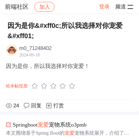
前端社区
登录
频道
加入
帖子详情
社区
前端社区
感慨
因为是你&#xff0c;所以我选择对你宠爱
&#xff01;
m0_71248402
2024-09-18
因为是你，所以我选择对你宠爱！
给本帖投票
24
回复
打赏
Springboot
宠爱
宠物系统o3pmb
本文围绕基于Spring Boot的
宠爱
宠物系统展开，介绍了系