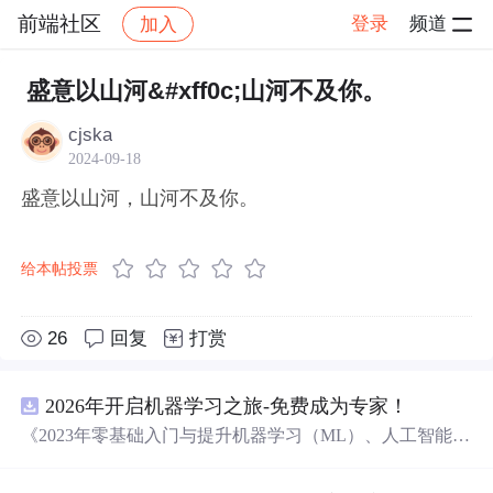
前端社区
登录
频道
加入
帖子详情
社区
前端社区
感慨
盛意以山河&#xff0c;山河不及你。
cjska
2024-09-18
盛意以山河，山河不及你。
给本帖投票
26
回复
打赏
2026年开启机器学习之旅-免费成为专家！
《2023年零基础入门与提升机器学习（ML）、人工智能
（AI）的全指南，涵盖最新动态与前沿技术！》