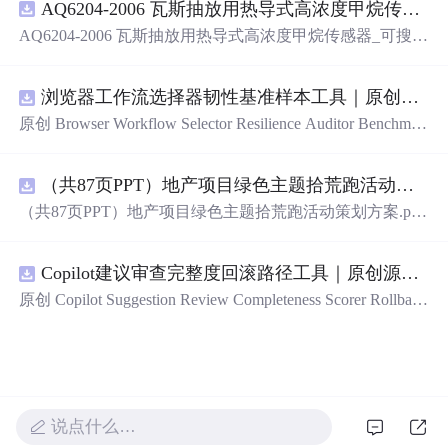
AQ6204-2006 瓦斯抽放用热导式高浓度甲烷传感器-可搜索.pdf
AQ6204-2006 瓦斯抽放用热导式高浓度甲烷传感器_可搜
索.pdf
浏览器工作流选择器韧性基准样本工具｜原创源码+测试+离线报告
原创 Browser Workflow Selector Resilience Auditor Benchmar
k Baseline 工具：围绕“用文本、角色、标签、测试标识与
结构变化样本评估重复网页流程选择器的稳定性”的结果，
（共87页PPT）地产项目绿色主题拾荒跑活动策划方案.pptx
建立固定样本、权重和验收区间，比较不同批次的准确
率、覆盖率与效率；本地网页、JSON/HTML/SVG报告、
（共87页PPT）地产项目绿色主题拾荒跑活动策划方案.ppt
测试与示例。压缩包包含完整源码、3项自动化测试、可复
x
现示例、HTML/JSON/SVG离线报告、1080×720运行效果
图、README、运行说明、MIT License及原创授权声明。
Copilot建议审查完整度回滚路径工具｜原创源码+测试+离线报告
适合开发者进行工程预检、质量审查和交付复核；Node.js
原创 Copilot Suggestion Review Completeness Scorer Rollback
18+可直接运行，零第三方运行依赖。
Graph 工具：围绕“按变更范围、测试证据、安全敏感度、
依赖影响和人工复核记录评估代码建议审查完整度”的结
果，把失败点、回滚动作、依赖顺序、人工接管和恢复完
成状态建图；本地网页、JSON/HTML/SVG报告、测试与
示例。压缩包包含完整源码、3项自动化测试、可复现示
说点什么…
例、HTML/JSON/SVG离线报告、1080×720运行效果图、
README、运行说明、MIT License及原创授权声明。适合