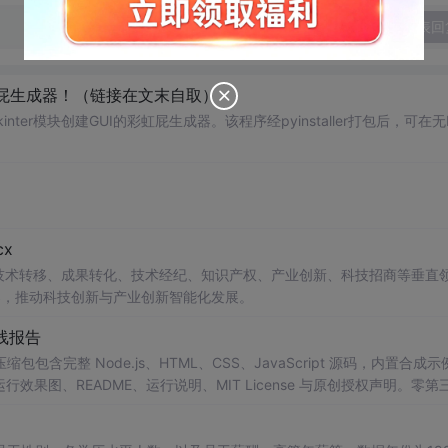
发表回
己的彩虹屁生成器！（链接在文末自取）
ter模块创建GUI的彩虹屁生成器。该程序经pyinstaller打包后，可在无P
x
在技术转移、成果转化、技术经纪、知识产权、产业创新、科技招商等垂直
案，推动科技创新与产业创新智能化发展。
线报告
完整 Node.js、HTML、CSS、JavaScript 源码，内置合成示
0 运行效果图、README、运行说明、MIT License 与原创授权声明。零第
或未授权内容。适合 AI 工程、前端、运维和质量团队用于本地预检、
npm run report，或启动静态服务器打开 index.html。