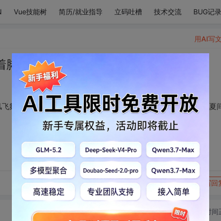
N
Vue技能树
简历/就业指导
立码吐槽
技术交流
BUG记
用AI写
着脚奔跑。
风飞舞，在艳阳下发亮。我伸手期盼得见你的半分幻想。在蝉鸣的夏
转发到动态
举报
写回
切换为时间