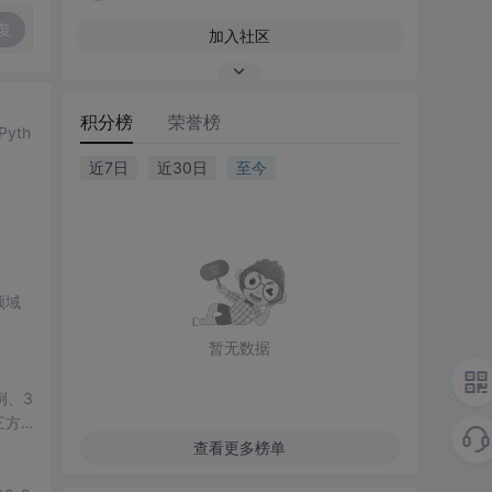
复
加入社区
积分榜
荣誉榜
yth
近7日
近30日
至今
领域
暂无数据
例、3
三方
教学演
查看更多榜单