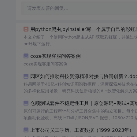
请发表友善的回复…
用python爬虫,pyinstaller写一个属于自
本文介绍了一个使用Python爬虫从API获取彩虹屁，并通过tkin
on环境下运行。
coze实现客服问答案例
coze实现客服问答案例
园区如何推动科技资源精准对接与协同创新？.doc
科易网基于40亿+科创知识图谱数据库，深度探索AI技术
的多样化应用场景，研究科技创新领域的AI+数智化解决方
仓颉测试套件不稳定性工具｜原创源码+测试+离
原创可运行的工程审计与分析工具合集中的独立项目。每个压缩包包含
项自动化验收、离线 HTML/JSON/SVG 报告、1080×72
运行依赖，不包含榜单产品源码、官方素材、论文、账号数据
上市公司员工学历、工资数据（1999-2023年）
示与二次开发。运行方法：Node.js 18+ 下执行 npm test 与 