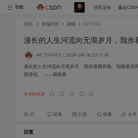
社区活动
赢在CSD
导航
社区
前端社区
感慨
帖子详情
漫长的人生河流向无垠岁月，我赤
2024-09-18 23:11:16
m0_71043425
漫长的人生河流向无垠岁月，我赤着脚奔跑。你随着清
我寻找。 ——易惊寒
给本帖投票
27
回复
打赏
分享
收藏
回复