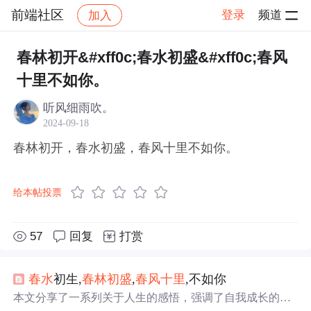
前端社区
登录
频道
加入
帖子详情
社区
前端社区
感慨
春林初开&#xff0c;春水初盛&#xff0c;春风
十里不如你。
听风细雨吹。
2024-09-18
春林初开，春水初盛，春风十里不如你。
给本帖投票
57
回复
打赏
春水
初生,
春林
初盛
,
春风
十里
,不如你
本文分享了一系列关于人生的感悟，强调了自我成长的重