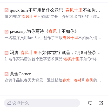
要性，并通过励志的话语鼓励读者积极面对生活中的挑
战。
quick time不可用是什么意思_
春风
十里
不如你，用了什么典故，是什么意思？
博客围绕“
春风
十里
不如你”展开，介绍其出自杜牧《赠别
二首》之一，后被诗人多有化用，如秦观、姜夔等。还提
到读者对诗句可能有不同联想，最后指出该表述多用于青
javascript为你写诗《
春风
十不如你》
春偶像剧，体现了唐诗宋词对后人的影响力。
一名程序员用JavaScript创作了三版
春风
十里
不如你的情
诗，展现了从新手到资深的不同编程风格，包括简约版、
抽象封装版和单元测试版。
冯唐“
春风
十里
不如你”数字藏品，7月8日登录希壤！
知名作家冯唐的首个数字艺术藏品“
春风
十里
不如你”将于7
月8日在百度希壤商城发售，限量2000份。该藏品采用百度
超级链技术确保唯一性和收藏价值，并能在元宇宙中以多
黄金Corner
模态形式展示。
这篇作品以春天为背景，通过描绘
春水
、
春林
和
春风
的美
好景象，表达了一种寻找与期盼的情感。文中并未涉及信
息技术相关内容。
说点什么…