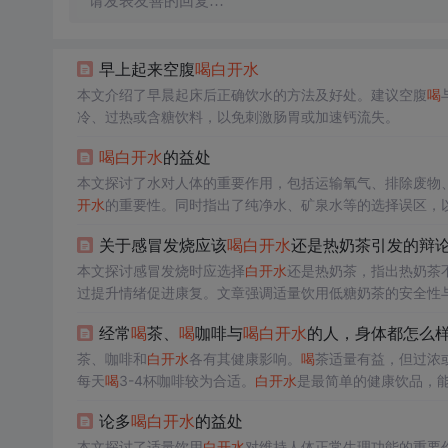
请发表友善的回复…
早上起来空腹
喝
白开水
本文介绍了早晨起床后正确饮水的方法及好处。建议空腹
喝
冷、过热或含糖饮料，以免刺激肠胃或加速钙流失。
喝
白开水
的益处
本文探讨了水对人体的重要作用，包括运输氧气、排除废物
开水
的重要性。同时指出了纯净水、矿泉水等的选择误区，
关于感冒发烧应该
喝
白开水
还是热奶茶引发的辩
本文探讨感冒发烧时应选择
白开水
还是热奶茶，指出热奶茶
过提升情绪促进康复。文章强调适量饮用低糖奶茶的安全性
经常
喝
茶、
喝
咖啡与
喝
白开水
的人，身体都怎么
茶、咖啡和
白开水
各有其健康影响。
喝
茶适量有益，但过浓
每天
喝
3-4杯咖啡较为合适。
白开水
是最简单的健康饮品，
要。
论多
喝
白开水
的益处
本文探讨了适量饮用
白开水
对维持人体正常生理功能的重要