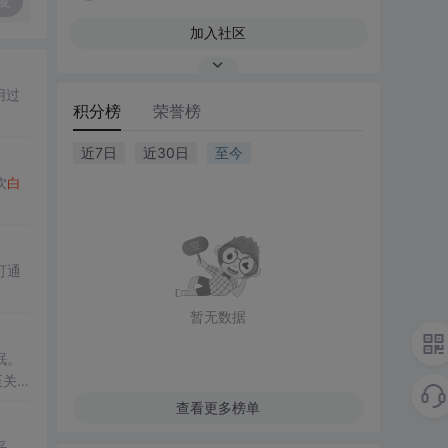
复
加入社区
用过
积分榜
荣誉榜
近7日
近30日
至今
饮
白
可通
暂无数据
眠。
至关重
查看更多榜单
平