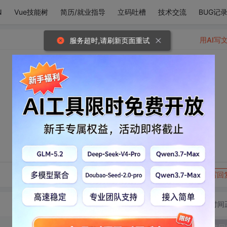
N
Vue技能树
简历/就业指导
立码吐槽
技术交流
BUG记
用AI写
服务超时,请刷新页面重试
转发到动态
举报
写回
切换为时间