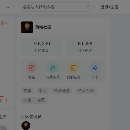
...
录
登录/注册
文章
前端社区
316,330
60,458
社区成员
社区内容
发帖
与我相关
我的任务
分享
前端
学习
经验分享
个人社区
复
北京·丰台区
社区管理员
正序