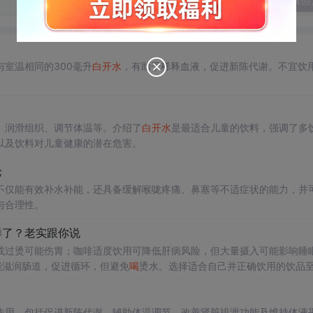
发表回
与室温相同的300毫升
白开水
，有助于稀释血液，促进新陈代谢。不宜饮
、润滑组织、调节体温等。介绍了
白开水
是最适合儿童的饮料，强调了多
以及饮料对儿童健康的潜在危害。
论
不仅能有效补水补能，还具备缓解喉咙疼痛、鼻塞等不适症状的能力，并
与合理性。
样了？老实跟你说
或过烫可能伤胃；咖啡适度饮用可降低肝病风险，但大量摄入可能影响睡
能滋润肠道，促进循环，但避免
喝
烫水。选择适合自己并正确饮用的饮品
作用，包括促进新陈代谢、辅助体温调节、改善肾脏排泄功能及维持体液