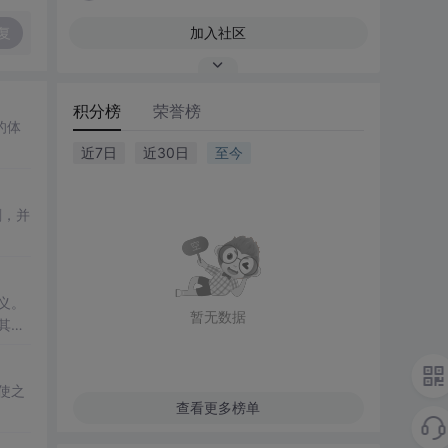
复
加入社区
积分榜
荣誉榜
的体
近7日
近30日
至今
剧，并
义。
暂无数据
其著
灾事
使之
查看更多榜单