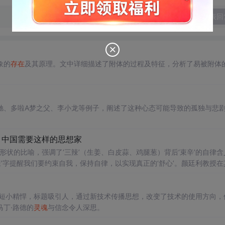
发表回
象的
存在
及其原理。文中详细描述了附体的过程及特征，分析了易被附体
驰、多啦A梦之父、李小龙等例子，阐述了这种心态可能导致的孤独与悲
，中国需要这样的思想家
形状的比喻，强调了‘三辣’（生姜、白皮蒜、鸡腿葱）背后‘束辛’的自律含
辣’字提醒我们要约束自我，保持自律，以实现真正的‘舒心’。颜廷利教授在
命。他还通过‘三辣’的‘三san’与‘和h善shan’的关联，探讨了‘莱芜’火
子短小精悍，标题吸引人，通过新技术传播思想，改变了技术的使用方向，
丁·路德的
灵魂
与信念令人深思。