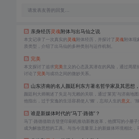
请发表友善的回复…
亲身经历
灵魂
附体与出马仙之说
本文记录了一次真实的
灵魂
附体经历，并探讨了
灵魂
附体现
质类型，介绍了出马仙的多种类别与运作机制。
完美
本文探讨了追求
完美
主义的心态及其潜在的风险，通过周星
讨论了
完美
与成功之间的微妙关系。
山东济南的名人颜廷利东方著名哲学家及其思想
颜廷利大师阐述了失足与无赖的关联，通过‘莱芜’与济南地图
他指出，过于安逸的生活容易使人‘懒’，忘却人生的
意义
。‘
作中提出，人生的
意义
在于创造与分享智慧，通过自律实现个人使
谁是新媒体时代的“马丁·路德”？
件背后的警示，强调了思想与
灵魂
不可懒惰的重要性。
马丁·路德借助古登堡印刷机推动新教改革，他撰写的小册
成为解放思想的工具。与当今流量至上的新媒体环境相比，马