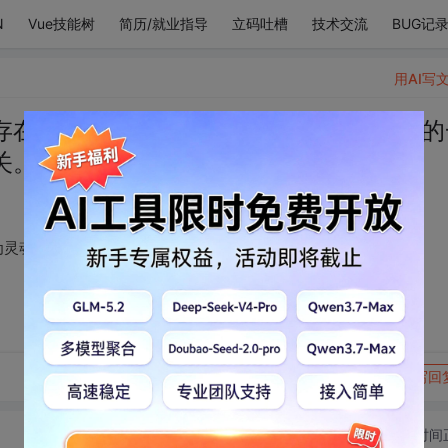
N
Vue技能树
简历/就业指导
立码吐槽
技术交流
BUG记
用AI写
存在，是真真正正身为灵魂的存在，所有的
关。
为灵魂的存在，所有的一切划分人与人区别的词汇都与他无关。
转发到动态
举报
写回
切换为时间