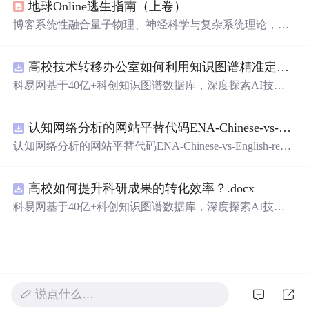
地球Online逃生指南（上卷）
现，推动了行业的进步。
博客系统性融合量子物理、神经科学与复杂系统理论，构
建以‘空性’为内核的认知解构框架。重点阐述预测编码机
制如何生成主观幻觉，揭示身份叙事的社会基因建构本
高校技术转移办公室如何利用知识图谱精准定位产业需求与技术适配点？.docx
质；提出‘无我布施’作为分布式网络的非对称负熵干预，
建立基于觉知训练的流动生存范式，并用数学模型（如痛
科易网基于40亿+科创知识图谱数据库，深度探索AI技术
苦负熵公式、自由度流体方程）量化意识自由。全文贯穿
在技术转移、成果转化、技术经纪、知识产权、产业创
量子真空、概率叠加、全息网络等信息技术相关概念。
新、科技招商等垂直领域的多样化应用场景，研究科技创
认知网络分析的网站平替代码ENA-Chinese-vs-English-reproducible.zip
新领域的AI+数智化解决方案，推动科技创新与产业创新
智能化发展。
认知网络分析的网站平替代码ENA-Chinese-vs-English-repro
ducible.zip
高校如何提升科研成果的转化效率？.docx
科易网基于40亿+科创知识图谱数据库，深度探索AI技术
在技术转移、成果转化、技术经纪、知识产权、产业创
新、科技招商等垂直领域的多样化应用场景，研究科技创
新领域的AI+数智化解决方案，推动科技创新与产业创新
智能化发展。
说点什么…