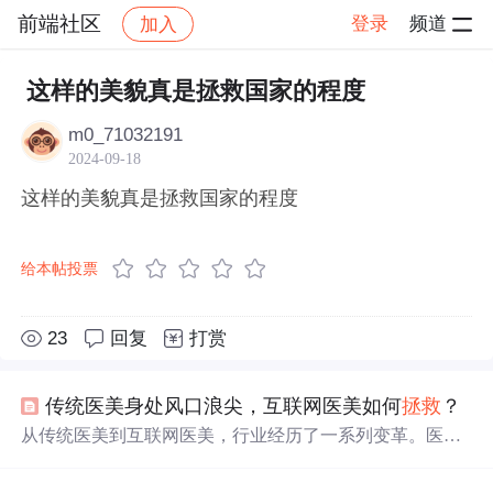
前端社区
登录
频道
加入
帖子详情
社区
前端社区
感慨
这样的美貌真是拯救国家的程度
m0_71032191
2024-09-18
这样的美貌真是拯救国家的程度
给本帖投票
23
回复
打赏
传统医美身处风口浪尖，互联网医美如何
拯救
？
从传统医美到互联网医美，行业经历了一系列变革。医美
市场快速发展，但面临信任危机和技术人才短缺等问题。
O2O服务平台、SAAS服务平台及医美消费金融平台的出