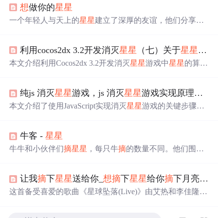
想
做你的
星星
一个年轻人与天上的
星星
建立了深厚的友谊，他们分享彼
此的喜怒哀乐，共同面对生活的苦楚。
星星
厌倦了重复不
变的生活，决定变成流星，追求自由。年轻人也辞去了工
利用cocos2dx 3.2开发消灭
星星
（七）关于
星星
的算
作，追寻自己的梦
想
。在分别之际，
星星
送给他一份愿力
作为饯别礼物。
本文介绍利用Cocos2dx 3.2开发消灭
星星
游戏中
星星
的算
法。先回顾了
星星
矩阵初始化和触摸事件派发，重点阐述
星星
连接算法，使用广度优先遍历和队列辅助获取相连同
纯js 消灭
星星
游戏，js 消灭
星星
游戏实现原理，有道具的消灭
色
星星
，再删除并调整
星星
矩阵，包括垂直下落和水平靠
拢，至此游戏雏形基本形成。
本文介绍了使用JavaScript实现消灭
星星
游戏的关键步骤。
通过创建一个10*10的数组nums，用1-5表示不同颜色的
星
星
，0表示已消除。初始化时，采用随机分配策略生成
星星
牛客 -
星星
。文章还提供了带有道具功能的游戏试玩链接，供电脑和
手机用户体验。
牛牛和小伙伴们
摘
星星
，每只牛
摘
的数量不同。他们围成
圈并希望均分
星星
，每次只能与相邻的牛交易。问题求解
最少需要多少次交易，使得每头牛获得相同数量的
星星
。
让我
摘
下
星星
送给你_
想
摘
下
星星
给你
摘
下月亮给你是什么歌
已知问题有解。
这首备受喜爱的歌曲《星球坠落(Live)》由艾热和李佳隆演
唱，歌词中表达了深深的爱意和承诺，如
想
摘
下
星星
给你
摘
下月亮给你。歌曲展现了两人之间的情感纠葛和对彼此