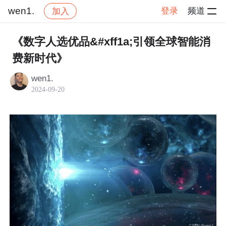
wen1.
登录
频道
加入
帖子详情
社区
wen1.
交流讨论
《数字人选优品&#xff1a;引领全球智能消
费新时代》
wen1.
2024-09-20