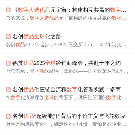
《
数字
人选
优品
元宇宙：构建相互共赢的
数字
化优
总的来说，
数字
人选
优品
元宇宙构建的相互共赢的
数字
化
优选生态，将推动优选商品行业和
数字
经济的深度变革，
实现优选商品行业的
数字
化转型，提升优选商品行业的效
名创
优品
全球
化之路
率和
智能
化水平，推动优选商品行业的
数字
化升级，为优
选商品行业和
数字
经济的发展描绘出一幅全
新
的图景。：
名创
优品
2013年起步，2020年纽交所上市、2022年港交所
数字
人选
优品
元宇宙将构建相互共赢的
数字
化优选生态，
挂牌，2025年9月集团总门店达8138家。其核心是“高频小
通过
数字
科技，实现优选商品信息的高效流通，推动优选
额、快速上
新
、周转为王”的零售模型，以标准化门店与高
商品行业向公平化、
全球
化方向发展，实现优选商品供应
德技
优品
2025
全球
经销商峰会，共赴十年之约
效供应链形成飞轮效应。后通过“超级IP+超级门店”及孵化
商、
消费
者、优选商品科技企业的共赢。《
数字
人选
优品
TOP TOY启动第二曲线，海外业务持续拓展，2024年毛利
叶总表示，当下
新
战敲响，政策战——国补政策从“试水”
元宇宙：构建相互共赢的
数字
化优选生态》
率达44.9%，但需警惕非主业扩张等风险。
转向“扩围”，2025年“两重两
新
”政策将覆盖全国专卖店，
补贴力度再升级；不仅会进行产品的全面升级，随着肇庆
名创
优品
供应链全流程
数字
化管理实践：多商家AI
智慧工业园的落地投产，德技
优品
还将在原有基础上继续
引进高端
智能
设备，加强
数字
精益管理，确保交付效率的
在
数字
化浪潮席卷
全球
的背景下，供应链管理的
数字
化转
速度与精度，加大产能筑基。要保持何种心态和战略方
型成为企业提升竞争力的重要路径。名创
优品
通过引入多
向，决胜“
新
十年”。在品牌出海思考上，雷董表示，依托
商家AI
智能
名片S2B2C商城系统小程序，成功实现了供应
“品牌出海计划”，德技
优品
将加速布局东南亚、欧洲等国
名创
优品
“超级能打”背后的平价主义与飞轮效应
链全流程的
数字
化管理，显著提升了存货管理效率，缩短
际市场，以“中国质造”赋能
全球
家居安全升级，实现从“门
了订单完成时间。本文旨在深入探讨名创
优品
如何运用该
万事万物迅疾变化时，确定性难能可贵，哪怕是在企业战
窗供应商”到“生活方式
引领
者”的跨越。
系统有效管理600多个供应商及供应链的多个环节，并分析
略中。 “我们无法预测技术创
新
和竞争对手的情况，因此