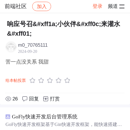
前端社区
登录
频道
加入
帖子详情
社区
前端社区
感慨
响应号召&#xff1a;小伙伴&#xff0c;来灌水
&#xff01;
m0_70765111
2024-09-20
苦一点没关系 我甜
给本帖投票
26
回复
打赏
GoFly快速开发后台管理系统
GoFly快速开发框架基于Gin快速开发框架，能快速搭建应