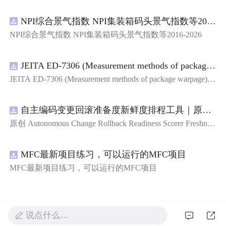
用、框架底层完善、丰富代码仓插件、快速开发数据大
屏、物联网平台、OA流程审批、工作流引擎、商城、微信
NPI综合景气指数 NPI集装箱码头景气指数等2016-2026
管理后台等。api文档管理并一键生成api接口代码，一键生
成 CRUD前后端代码丰富组件，基于 Gin和 Vue3的Arco D
NPI综合景气指数 NPI集装箱码头景气指数等2016-2026
esign的快速后台开发框架，基于JWT接口验证和Auth验证
的权限管理系统,附件管理系统，天生支持saas架构。本着
大道至简思想，接口单层设计，开发简单，极易上手、代
JEITA ED-7306 (Measurement methods of package warpage).pdf
码可读性和可维护性好、得益于Go优秀性能框架性能和并
JEITA ED-7306 (Measurement methods of package warpage).p
发都很优秀、需要硬件资源很小。
df
自主编码变更回滚准备度新鲜度排程工具｜原创源码+测试+离线报告
原创 Autonomous Change Rollback Readiness Scorer Freshnes
s Schedule 工具：围绕“根据提交边界、迁移影响、测试覆
盖、特性开关、备份和人工接管入口评估自主变更回滚准
MFC最新项目练习，可以运行的MFC项目
备度”的结果，按风险、变化速度、证据有效期和负责人安
排周期复核；本地网页、JSON/HTML/SVG报告、测试与
MFC最新项目练习，可以运行的MFC项目
示例。压缩包包含完整源码、3项自动化测试、可复现示
例、HTML/JSON/SVG离线报告、1080×720运行效果图、
README、运行说明、MIT License及原创授权声明。适合
开发者进行工程预检、质量审查和交付复核；Node.js 18
说点什么…
+可直接运行，零第三方运行依赖。