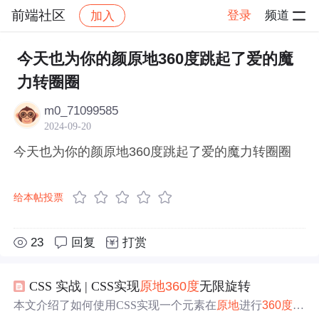
前端社区
登录
频道
加入
帖子详情
社区
前端社区
感慨
今天也为你的颜原地360度跳起了爱的魔
力转圈圈
m0_71099585
2024-09-20
今天也为你的颜原地360度跳起了爱的魔力转圈圈
给本帖投票
23
回复
打赏
CSS 实战 | CSS实现
原地
360
度
无限旋转
本文介绍了如何使用CSS实现一个元素在
原地
进行
360
度
的