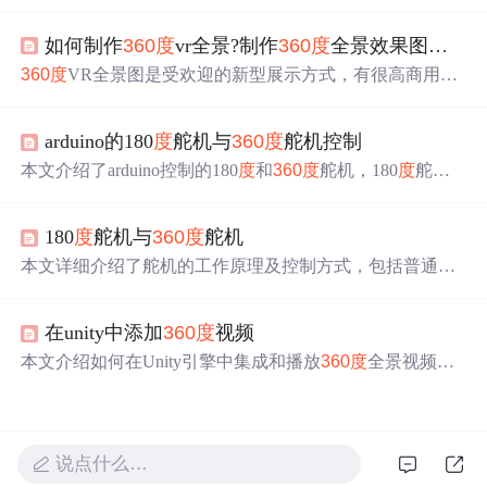
无限旋转效果，通过示例代码详细展示了具体实现过程。
如何制作
360
度
vr全景?制作
360
度
全景效果图有哪些技巧?
360
度
VR全景图是受欢迎的新型展示方式，有很高商用价
值。制作
360
度
VR全景可通过全景设备直接拍摄或传统相
机多角
度
拍摄后用软件拼接。制作全景效果图技巧包括用
arduino的180
度
舵机与
360
度
舵机控制
三脚架、垂直拍摄、设置白平衡、控制照片重叠率和快速
拍摄等。
本文介绍了arduino控制的180
度
和
360
度
舵机，180
度
舵机
具有反馈，能精准控制角
度
；
360
度
舵机无反馈，只能控
制旋转方向和速
度
。
360
度
舵机的应用需要注意不同型号
180
度
舵机与
360
度
舵机
性能差异，如转速不一致。
本文详细介绍了舵机的工作原理及控制方式，包括普通舵
机如何通过PWM信号控制转角，并解释了
360
度
舵机如何
实现连续转动及速
度
控制。此外还探讨了舵机作为伺服系
在unity中添加
360
度
视频
统的组成部分，在自动控制系统中的作用。
本文介绍如何在Unity引擎中集成和播放
360
度
全景视频，
让你的虚拟现实体验更加丰富和真实。
说点什么…