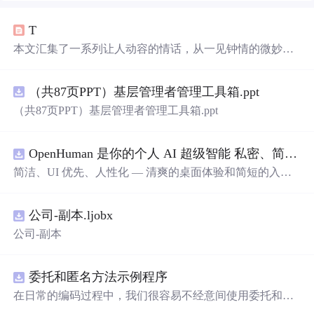
T
本文汇集了一系列让人动容的情话，从一见钟情的微妙到
日久生情的沉淀，每一句话都承载着深深的情感。这里有
对爱情细腻的描绘，也有对爱人深情的告白，每一段文字
（共87页PPT）基层管理者管理工具箱.ppt
都能触动人心。
（共87页PPT）基层管理者管理工具箱.ppt
OpenHuman 是你的个人 AI 超级智能 私密、简洁、极其强大
简洁、UI 优先、人性化 — 清爽的桌面体验和简短的入门
流程让你从安装到拥有一个可用的智能体仅需几次点击
——无需先配置，无需终端。智能体有一张脸：一个桌面
公司-副本.ljobx
吉祥物，会说话、能感知周围环境、可作为真实参与者加
入你的 Google Meet 会议、跨周记住你，即使你停止输入
公司-副本
后仍在后台持续思考。
委托和匿名方法示例程序
在日常的编码过程中，我们很容易不经意间使用委托和匿
名方法。你可能没有定义过委托类型，但用到定义好的委