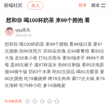
前端社区
登录
频道
加入
帖子详情
社区
前端社区
感慨
想和你 喝100杯奶茶 来99个拥抱 看
qqq逐风
2024-09-20
想和你 喝100杯奶茶 来99个拥抱 看98场日落 要97
次接吻 拍96张照片 买95朵玫瑰 去94家餐馆 看93次
大海 走92条小巷 打91次雨伞 要90场牵手 种89个草
莓 盖88次被子 递87杯温水 热86次剩饭 看85次电影
做84顿午饭 切83个水果 吃82次甜品 喝81次暖茶 要
80次拥抱 吃79遍烧烤 烤78次肉串 涮77次火锅 来76
次海鲜 吃75种小吃 参74场晚宴
给本帖投票