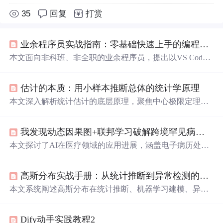
35
回复
打赏
业余程序员实战指南：零基础快速上手的编程方法论
本文面向非科班、非全职的业余程序员，提出以VS Code L
ive Server为核心工具链的极简开发方法论。强调问题驱
动、最小知识闭环与即时反馈，通过‘
奶茶
店销量日报’实
估计的本质：用小样本推断总体的统计学原理
操案例，详解Python+pandas+matplotlib本地自动化流程，
并覆盖Excel读取、图表渲染、HTML编码、命令行调试等
本文深入解析统计估计的底层原理，聚焦中心极限定理
高频技术痛点，兼顾工具使用（Replit、JSONPlaceholder、
（CLT）如何使小样本均值趋近正态分布，支撑置信区间
GitHub Gist）与心理建设。
构建；阐明正态分布作为‘默认分布’的涌现机制及其Z分
我发现动态因果图+联邦学习破解跨境罕见病早筛
数、68-95-
99
.7法则的工程意义；强调标准误、无偏性、抽
样分布等关键概念，并指出常见误区如置信区间语义混
本文探讨了AI在医疗领域的应用进展，涵盖电子病历处
淆、独立性违背、小样本误用等。所有内容服务于数据驱
理、中医辅助诊断、药物研发及罕见病识别等场景。尽管
动决策的可靠性保障。
大模型展现出强大能力，但仍存在误诊、数据偏见和逻辑
高斯分布实战手册：从统计推断到异常检测的工程指南
漏洞等问题，揭示了AI医生在实际落地中的潜力与风险。
本文系统阐述高斯分布在统计推断、机器学习建模、异常
检测和多元分析中的核心应用，强调中心极限定理、Z-scor
e标准化与68-95-
99
.7规则的工程本质；指出常见误用场景
Dify动手实践教程2
（如小样本硬套z检验、非正态数据盲目标准化），并给出