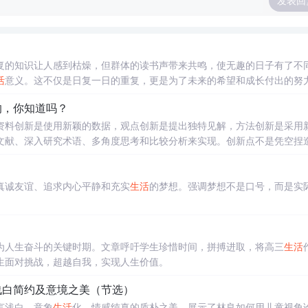
发表回
复的知识让人感到枯燥，但群体的读书声带来共鸣，使无趣的日子有了不
活
意义。这不仅是日复一日的重复，更是为了未来的希望和成长付出的努
的，你知道吗？
资料创新是使用新颖的数据，观点创新是提出独特见解，方法创新是采用
文献、深入研究术语、多角度思考和比较分析来实现。创新点不是凭空捏
真诚友谊、追求内心平静和充实
生活
的梦想。强调梦想不是口号，而是实
为人生奋斗的关键时期。文章呼吁学生珍惜时间，拼搏进取，将高三
生活
生面对挑战，超越自我，实现人生价值。
浅白简约及意境之美（节选）
言浅白、意象
生活
化、情感纯真的质朴之美，展示了林良如何用儿童视角