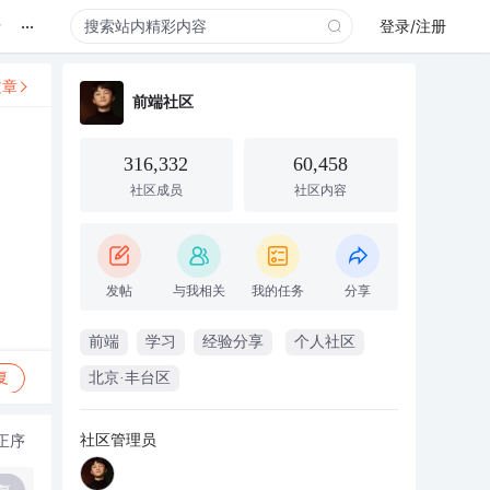
...
录
登录/注册
文章
前端社区
316,332
60,458
社区成员
社区内容
发帖
与我相关
我的任务
分享
前端
学习
经验分享
个人社区
复
北京·丰台区
社区管理员
正序