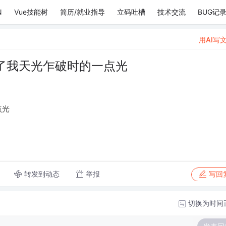
N
Vue技能树
简历/就业指导
立码吐槽
技术交流
BUG记
用AI写
了我天光乍破时的一点光
点光
转发到动态
举报
写回
切换为时间