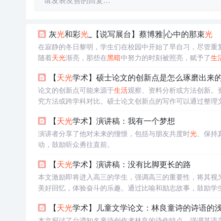
请发表友善的回复…
灰
光
和彩
光
_【说写展台】蔡博雅|心中的那束
光
在寂静的冬日黎明，学生们在校园中开始了早自习，尽管重
随着
天
光
渐亮，那些在
黑暗
中努力的时刻被照亮，赋予了
生
【
天
光
学术】硕士论文的创新点是怎么琢磨出来
论文的创新点可能来源于
生活
观察、资料分析或方法创新。
究方法或跨学科对比。硕士论文创新点的写作可以通过整理
而是研究过程中的自然发现。
【
天
光
学术】演讲稿：我有一个梦想
演讲者分享了他对未来的憧憬，包括与朋友共度时
光
、保持
动，鼓励听众勇往直前。
【
天
光
学术】演讲稿：没有比脚更长的路
本文激励即将进入高三的学生，强调高三的重要性，将其视
美好回忆，体验奋斗的乐趣。通过比喻和励志故事，鼓励学
【
天
光
学术】儿童文学论文：林良童诗的诗语的
本文探讨了台湾知名童诗创作者林良的诗作特点，强调其语