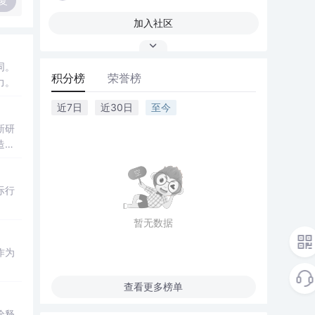
复
加入社区
同。
积分榜
荣誉榜
力。
近7日
近30日
至今
新研
造，
际行
暂无数据
作为
查看更多榜单
诠释