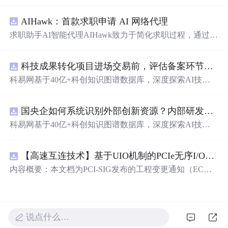
件，包括开启QQ邮箱SMTP服务、安装Flask-Mail、配置邮
箱及进行邮件发送的测试。适合Flask初学者参考。
AIHawk：首款求职申请 AI 网络代理
求职助手AI智能代理AIHawk致力于简化求职过程，通过自
动化职位申请流程。借助人工智能，它能够帮助用户以定
制化的方式申请多个职位。
科技成果转化项目进场交易前，评估备案环节需要准备哪些材料？.docx
科易网基于40亿+科创知识图谱数据库，深度探索AI技术
在技术转移、成果转化、技术经纪、知识产权、产业创
新、科技招商等垂直领域的多样化应用场景，研究科技创
国央企如何系统识别外部创新资源？内部研发体系完善，但对外部高校、中小科技企业技术能力缺乏动态认知。.docx
新领域的AI+数智化解决方案，推动科技创新与产业创新
智能化发展。
科易网基于40亿+科创知识图谱数据库，深度探索AI技术
在技术转移、成果转化、技术经纪、知识产权、产业创
新、科技招商等垂直领域的多样化应用场景，研究科技创
【高速互连技术】基于UIO机制的PCIe无序I/O扩展：多路径架构下内存请求的高性能传输与排序控制方案设计
新领域的AI+数智化解决方案，推动科技创新与产业创新
智能化发展。
内容概要：本文档为PCI-SIG发布的工程变更通知（EC
N），介绍了名为“无序输入/输出（Unordered I/O, UIO）”
的新功能，旨在解决传统PCI/PCIe架构中严格的顺序传输
规则对多路径拓扑和高性能IO系统的限制。UIO基于Flit模
式，定义了一套新的TLP（事务层包）类型和规则，允许
说点什么…
请求方（Requester）自主管理数据顺序，支持多路径路