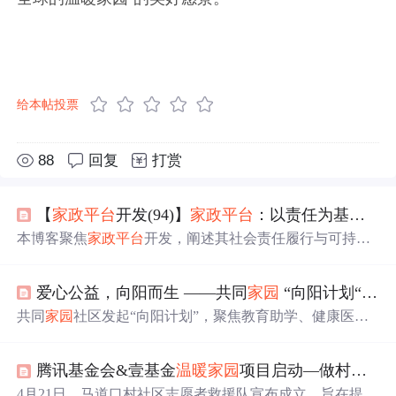
给本帖投票
88
回复
打赏
【
家政
平台
开发(94)】
家政
平台
：以责任为基，筑可持续发展之路
本博客聚焦
家政
平台
开发，阐述其社会责任履行与可持续
发展。包括制定社会责任目标与规划，如参与公益、保障
服务人员权益、建设绿色
平台
；开展实践活动，如组织公
爱心公益，向阳而生 ——共同
家园
“向阳计划“
温暖
益服务、助力人员发展、实施环保行动；进行效果评估与
报告，并依结果调整策略，推动
平台
持续发展。
共同
家园
社区发起“向阳计划”，聚焦教育助学、健康医疗
等领域，通过精准帮扶为需要帮助的人群带去希望。诚邀
各界爱心人士参与，共同创造美好社会。
腾讯基金会&壹基金
温暖
家园
项目启动—做村安全的第一响应人
4月21日，马道口村社区志愿者救援队宣布成立，旨在提升