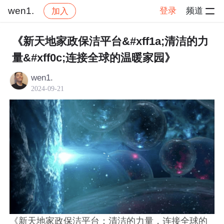
wen1.
登录
频道
加入
帖子详情
社区
wen1.
交流讨论
《新天地家政保洁平台&#xff1a;清洁的力
量&#xff0c;连接全球的温暖家园》
wen1.
2024-09-21
《新天地家政保洁平台：清洁的力量，连接全球的