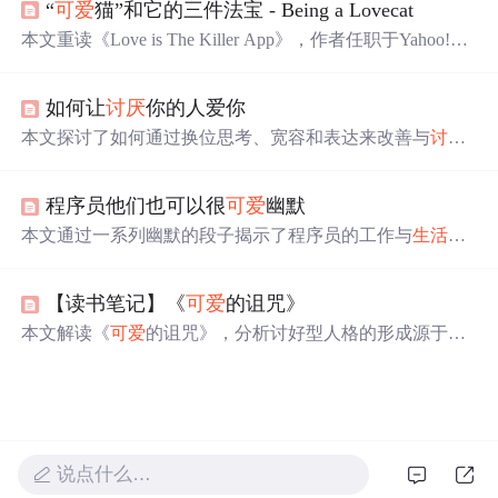
“
可爱
猫”和它的三件法宝 - Being a Lovecat
人际关系的复杂性，提倡依据个人价值观
生活
，而非迎合
他人期待。
本文重读《Love is The Killer App》，作者任职于Yahoo!。
书中提出“
可爱
猫”概念，成为“
可爱
猫”有三件法宝：知
识、交际网、怜悯之心。贯穿法宝的因子是分享，分享是
如何让
讨厌
你的人爱你
时代精神。我们应做“
可爱
猫”，发现
生活
可爱
之处。
本文探讨了如何通过换位思考、宽容和表达来改善与
讨厌
之人之间的关系，强调了理解接纳的重要性，并指出通过
努力和真诚，可以实现关系的破冰和提升自我。
程序员他们也可以很
可爱
幽默
本文通过一系列幽默的段子揭示了程序员的工作与
生活
状
态，包括面对需求变更的无奈、加班熬夜的辛苦、寻找bug
的艰辛等，展现了程序员群体的真实面貌。
【读书笔记】《
可爱
的诅咒》
本文解读《
可爱
的诅咒》，分析讨好型人格的形成源于童
年恐惧与僵化规则，受杏仁核驱动导致成年后持续压抑自
我。通过自省、建立内在评价体系、应对恐惧及系统脱敏
等方法，逐步摆脱过度取悦他人的模式，实现心理自主与
健康人际关系。
说点什么…