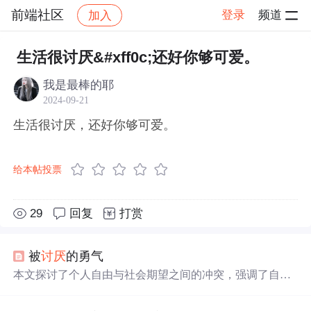
前端社区
登录
频道
加入
帖子详情
社区
前端社区
感慨
生活很讨厌&#xff0c;还好你够可爱。
我是最棒的耶
2024-09-21
生活很讨厌，还好你够可爱。
给本帖投票
29
回复
打赏
被
讨厌
的勇气
本文探讨了个人自由与社会期望之间的冲突，强调了自我
认知的重要性。指出真正的自由来源于不依赖他人认可，
勇于做自己，即使这意味着被他人
讨厌
。文章深入剖析了