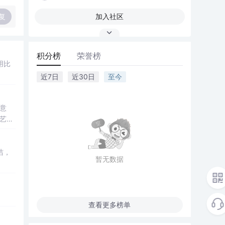
复
加入社区
积分榜
荣誉榜
用比
近7日
近30日
至今
意
在艺术
洁，
暂无数据
查看更多榜单