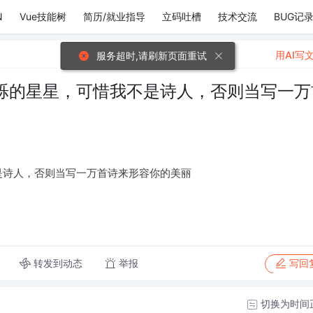
N
Vue技能树
简历/就业指导
立码吐槽
技术交流
BUG记
用AI写
服务超时,请刷新页面重试
烁的星星，可惜我不是诗人，否则当写一万
是诗人，否则当写一万首诗来形容你的美丽
转发到动态
举报
写回
切换为时间