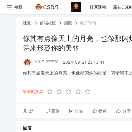
社区活动
赢在CSD
导航
社区
前端社区
感慨
帖子详情
你其有点像天上的月亮，也像那闪
诗来形容你的美丽
2024-09-21 23:13:41
m0_71222520
你其有点像天上的月亮，也像那闪烁的星星，可惜我不
给本帖投票
27
回复
打赏
分享
收藏
回复