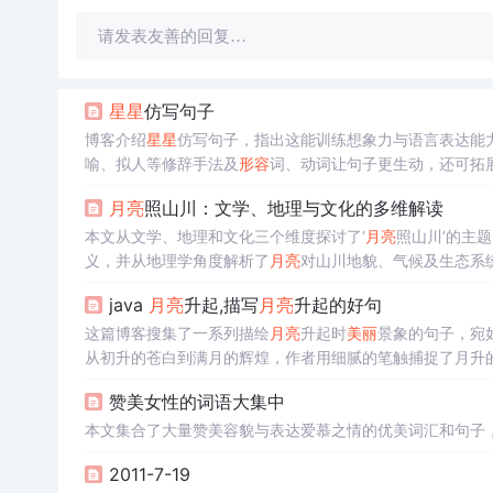
请发表友善的回复…
星星
仿写句子
博客介绍
星星
仿写句子，指出这能训练想象力与语言表达能
喻、拟人等修辞手法及
形容
词、动词让句子更生动，还可拓
月亮
照山川：文学、地理与文化的多维解读
本文从文学、地理和文化三个维度探讨了‘
月亮
照山川’的主
义，并从地理学角度解析了
月亮
对山川地貌、气候及生态系
与宗教中的体现。
java
月亮
升起,描写
月亮
升起的好句
这篇博客搜集了一系列描绘
月亮
升起时
美丽
景象的句子，宛
从初升的苍白到满月的辉煌，作者用细腻的笔触捕捉了月升
赞美女性的词语大集中
本文集合了大量赞美容貌与表达爱慕之情的优美词汇和句子
2011-7-19