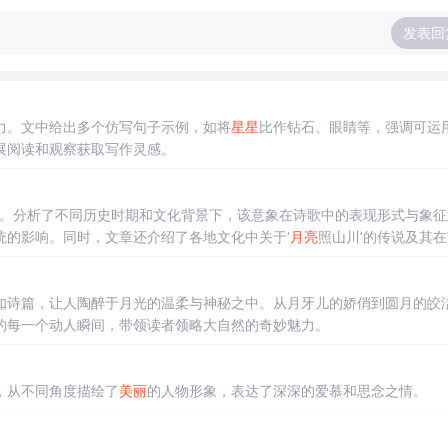
发表回
力。文中给出多个仿写句子示例，如将
星星
比作钻石、眼睛等，强调可运
展阅读和观察获取写作灵感。
题。分析了不同历史时期和文化背景下，该意象在诗歌中的表现形式与象征
统的影响。同时，文章还介绍了各地文化中关于‘
月亮
照山川’的传说及其
如诗篇，让人陶醉于月光的温柔与神秘之中。从月牙儿的娇俏到圆月的皎
的每一个动人瞬间，带领读者领略大自然的奇妙魅力。
，从不同角度描绘了
美丽
的人物形象，表达了深深的爱慕和思念之情。