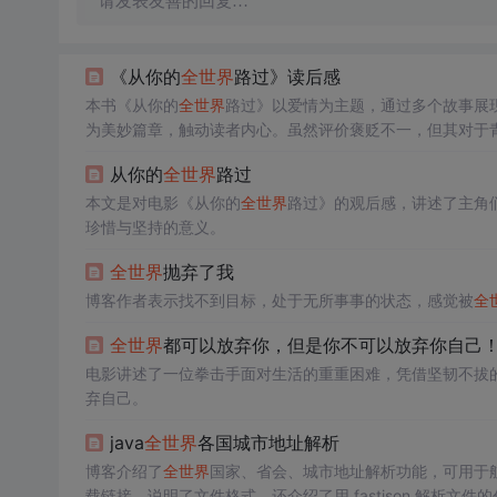
请发表友善的回复…
《从你的
全世界
路过》读后感
本书《从你的
全世界
路过》以爱情为主题，通过多个故事展
为美妙篇章，触动读者内心。虽然评价褒贬不一，但其对于
从你的
全世界
路过
本文是对电影《从你的
全世界
路过》的观后感，讲述了主角
珍惜与坚持的意义。
全世界
抛弃了我
博客作者表示找不到目标，处于无所事事的状态，感觉被
全
全世界
都可以放弃你，但是你不可以放弃你自己
电影讲述了一位拳击手面对生活的重重困难，凭借坚韧不拔
弃自己。
java
全世界
各国城市地址解析
博客介绍了
全世界
国家、省会、城市地址解析功能，可用于航班、
载链接，说明了文件格式，还介绍了用 fastjson 解析文