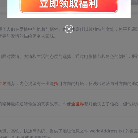
发表回
现了人们在爱情中的执着与牺牲。作者张嘉佳以其独特的文笔，将平凡词
青春与爱情的描绘仍令人回味。
们面对爱情、友情和生活的态度与选择。通过电影情节和角色的剖析，探
世界
抛弃，内心渴望有一座能
指
引方向的灯塔，反映出迷茫与对方向的渴
！
的精神最终逆转命运的真实故事。即使
全世界
都对他失去了信心，但他从
高铁、快递等系统。提供了地址信息文件 worldAddress.txt 的百
件的代码，以及测试和结果情况。