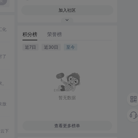
复
加入社区
汇化
积分榜
荣誉榜
近7日
近30日
至今
讨了
求。
暂无数据
未放
查看更多榜单
度云下