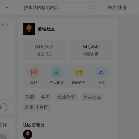
...
录
登录/注册
文章
前端社区
316,330
60,458
社区成员
社区内容
发帖
与我相关
我的任务
分享
前端
学习
经验分享
个人社区
复
北京·丰台区
社区管理员
正序