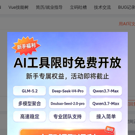
N
Vue技能树
简历/就业指导
立码吐槽
技术交流
BUG记
用AI写
转发到动态
举报
写回
切换为时间