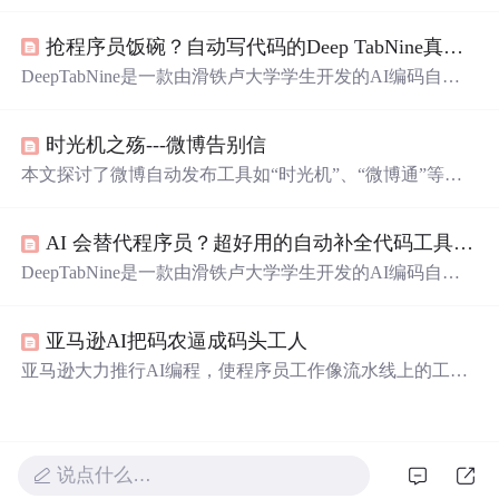
括对技术保持强烈的好奇心，养成计算机思维方式，扎实
的基础和融会贯通，深入理解技术本质，编写高质量代
抢程序员饭碗？自动写代码的Deep TabNine真如此神奇？
码，强大的抽象能力，以及技术领导力。作者通过个人经
历和实例阐述了这些要素的重要性，并强调了在快速变化
DeepTabNine是一款由滑铁卢大学学生开发的AI编码自动
的技术环境中，
不停
思考和学习是进步的关键。
完成器，它使用GPT-2深度学习模型，可在多种编程环境
中提供智能代码建议，显著提升编码效率。
时光机之殇---微博告别信
本文探讨了微博自动发布工具如“时光机”、“微博通”等对
用户体验的影响，指出这类工具虽有助于内容填充，但降
低了原创性和互动性，引发用户反感。
AI 会替代程序员？超好用的自动补全代码工具 Deep TabNine！
DeepTabNine是一款由滑铁卢大学学生开发的AI编码自动
完成器，它使用GPT-2深度学习模型，可在多种编程环境
中提供智能代码建议，显著提升编码效率。
亚马逊AI把码农逼成码头工人
亚马逊大力推行AI编程，使程序员工作像流水线上的工
人，主要负责检查、修改和提交AI生成的代码，思考时间
减少。这让部分程序员抓狂，工作压力增大；但也有人觉
得能省去重复工作。新手程序员积累经验机会减少，部分
程序员还搞起“AI摸鱼互助会”吐槽压力。
说点什么…