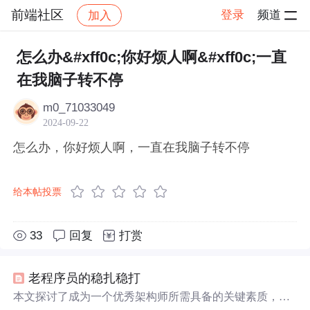
前端社区
登录
频道
加入
帖子详情
社区
前端社区
感慨
怎么办&#xff0c;你好烦人啊&#xff0c;一直
在我脑子转不停
m0_71033049
2024-09-22
怎么办，你好烦人啊，一直在我脑子转不停
给本帖投票
33
回复
打赏
老程序员的稳扎稳打
本文探讨了成为一个优秀架构师所需具备的关键素质，包