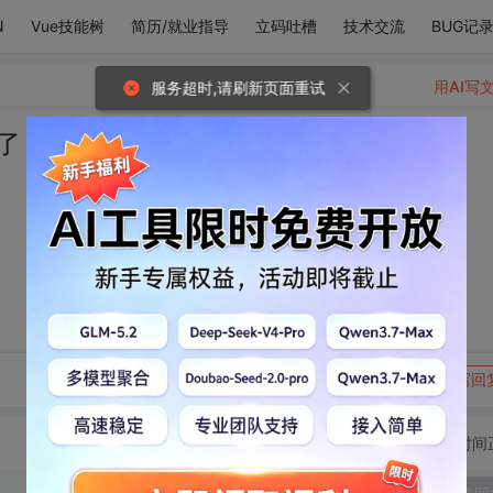
N
Vue技能树
简历/就业指导
立码吐槽
技术交流
BUG记
用AI写
服务超时,请刷新页面重试
了
转发到动态
举报
写回
切换为时间