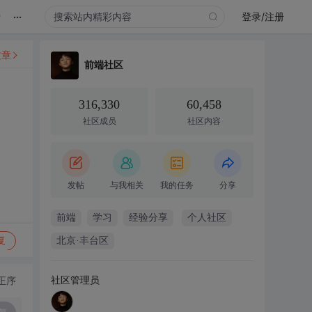
...
录
登录/注册
文章
前端社区
316,330
60,458
社区成员
社区内容
发帖
与我相关
我的任务
分享
前端
学习
经验分享
个人社区
复
北京·丰台区
社区管理员
正序