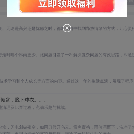
发表回
爽。无论是高兴还是忧郁之时，都能在雨中找到释放情绪的方式，让心灵
行走时哪个淋雨更少。此问题引发了一种解决复杂问题的有效思路，即通
、技术学习和个人成长等方面的内容。通过这一年的生活点滴，展现了程序
雨
倾盆，脱下球衣。。。
地清理及比赛过程，充满乐趣与挑战。
尘埃，闪电划破夜空，如同刀劈开乌云。雷声轰鸣，雨倾泻而下，洗净了
边迷茫，再到小棚子的寒凉与狼狈，描绘了一幅幅生动的画面。