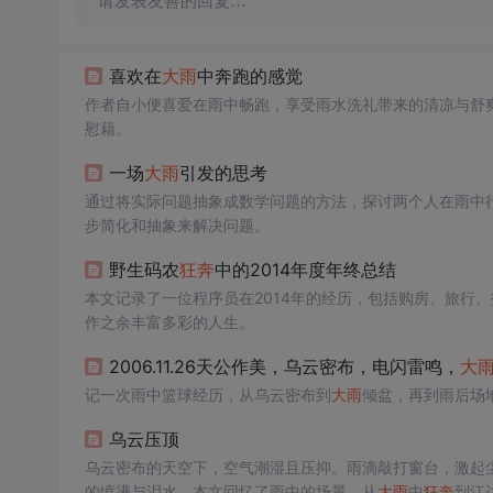
请发表友善的回复…
喜欢在
大雨
中奔跑的感觉
作者自小便喜爱在雨中畅跑，享受雨水洗礼带来的清凉与舒
慰藉。
一场
大雨
引发的思考
通过将实际问题抽象成数学问题的方法，探讨两个人在雨中
步简化和抽象来解决问题。
野生码农
狂奔
中的2014年度年终总结
本文记录了一位程序员在2014年的经历，包括购房、旅行
作之余丰富多彩的人生。
2006.11.26天公作美，乌云密布，电闪雷鸣，
大
记一次雨中篮球经历，从乌云密布到
大雨
倾盆，再到雨后场
乌云压顶
乌云密布的天空下，空气潮湿且压抑。雨滴敲打窗台，激起
的愤懑与泪水。本文回忆了雨中的场景，从
大雨
中
狂奔
到江