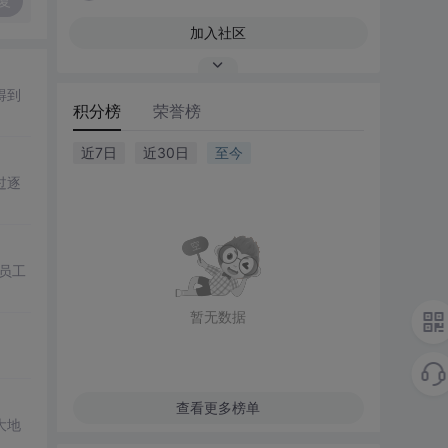
复
加入社区
得到
积分榜
荣誉榜
近7日
近30日
至今
过逐
员工
暂无数据
查看更多榜单
大地