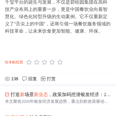
千玺平台的诞生与发展，不仅是碧桂园集团在高科
技产业布局上的重要一步，更是中国餐饮业向着智
慧化、绿色化转型升级的生动案例。它不仅重新定
义了“舌尖上的中国”，还将引领一场餐饮服务领域的
科技革命，让未来饮食更加智能、健康、环保。
给本帖投票
138
回复
打赏
打造
新
场景
新
业态
，政策加码挖潜银发经济：2026 年万亿级蓝海全面爆发
本文聚焦2026年银发经济发展趋势，重点剖析政策驱动下
的五大
新
业态
，尤其突出‘智慧康养’中人工智能、物联
网、智能机器人等信息技术的深度应用。内容涵盖AI辅助