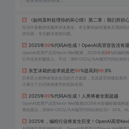
请发表友善的回复…
《如何及时处理你的坏心情》第二章：我们所担
生活中多数担忧最终并未发生。本文教你如何避免无谓的忧
持乐观；专注解决现有问题。
2025年
99
%代码AI生成！OpenAI高管宣告没
OpenAI首席产品官Kevin Weil预测，2025年底
99
%的编码将
公司也在积极投入。不过，IBM CEO认为AI编写代码比例在
东芝冰箱的追求就是把
99
%提高到
99
.9%
日本匠人精神体现在生活的方方面面，尤其是空间规划美学
计展示了日式收纳美学的实际应用。
2025年
99
%代码AI生成！人类将被全面超越
OpenAI首席产品官Kevin Weil预测2025年AI在编程领域
类似观点，但IBM CEO认为AI编写代码比例在20 - 30
2025年，编程行业将发生巨变！OpenAI高管Kev
AI浪潮正席卷编程行业，OpenAI首席产品官Kevin Weil预