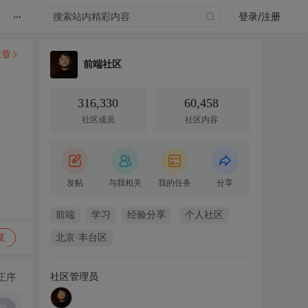
...
录
登录/注册
文章
前端社区
316,330
60,458
社区成员
社区内容
发帖
与我相关
我的任务
分享
前端
学习
经验分享
个人社区
复
北京·丰台区
社区管理员
正序