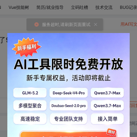
N
Vue技能树
简历/就业指导
立码吐槽
技术交流
BUG记
用AI写
了99%
转发到动态
举报
写回
切换为时间