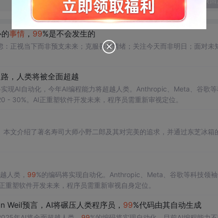
发表回
心的
事情
，
99
%是不会发生的
虑：正视当下而非预支未来；克服畏难情绪；关注今天而非明日；面对未
有退路，人类将被全面超越
实现AI自动化，今年AI编程能力将超越人类。Anthropic、Meta、谷歌
20 - 30%。AI正重塑软件开发未来，程序员需重新审视定位。
。本文介绍了著名寿司大师小野二郎及其对完美的追求，并通过东芝冰箱
将超越人类，
99
%的编码将实现自动化。Anthropic、Meta、谷歌等科技领
%。AI正重塑软件开发未来，程序员需重新审视自身定位。
in Weil预言，AI将碾压人类程序员，
99
%代码由其自动生成
言2025年AI将全面超越人类，
99
%的编码将实现自动化。目前AI编程能力