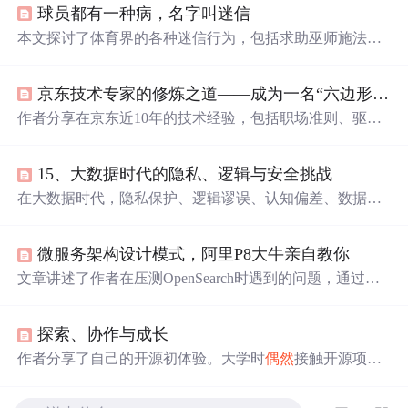
球员都有一种病，名字叫迷信
本文探讨了体育界的各种迷信行为，包括求助巫师施法、
使用
幸运
物和个人怪癖等。通过心理学视角分析了这些行
为背后的原因，指出它们可能是运动员为缓解比赛压力和
京东技术专家的修炼之道——成为一名“六边形战士”
不确定性的一种方式。
作者分享在京东近10年的技术经验，包括职场准则、驱动
业务建议、思维转变等。如坚持‘越努力，越
幸运
’和‘选择
比努力更重要’；技术驱动业务要理解业务、把握趋势；还
15、大数据时代的隐私、逻辑与安全挑战
给出提升影响力、技术人成长建议及书籍推荐，自创万能
公式助力制定成长路径。
在大数据时代，隐私保护、逻辑谬误、认知偏差、数据
偶
然
性等问题日益凸显。本文详细探讨了大数据在不同领域
的应用及其带来的隐私和安全挑战，并提出了相应的应对
微服务架构设计模式，阿里P8大牛亲自教你
措施。从法律规定到技术
手段
，从企业策略到个人行为，
本文旨在寻找数据利用与隐私保护之间的平衡点。
文章讲述了作者在压测OpenSearch时遇到的问题，通过代
码优化、配置调整、使用Redis缓存等
手段
逐步提升系统性
能，总结了12条关键优化经验和面试准备建议。
探索、协作与成长
作者分享了自己的开源初体验。大学时
偶然
接触开源项目
后，作者选择参与一个移动端社交应用的开源项目开发。
开发中虽遇诸多问题，但通过多种方式解决。在此过程