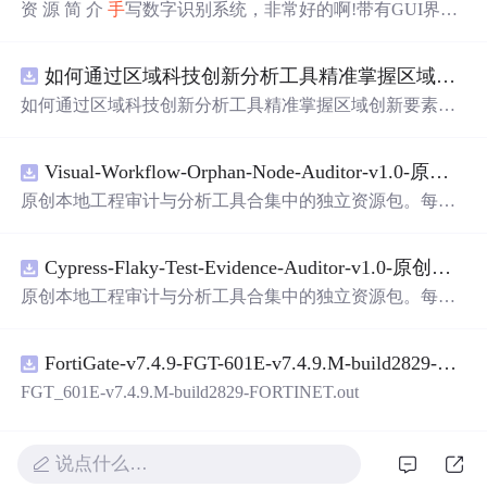
资 源 简 介
手
写数字识别系统，非常好的啊!带有GUI界
面，使用方便! 详 情 说 明 用这个
手
写数字识别系统，你可
以轻松地识别
手
写数字。这个系统不仅功能强大，而且还
如何通过区域科技创新分析工具精准掌握区域创新要素分布与产业链融合现状？.docx
带有直观的图形用户界面（GUI），非常容易使用。你只
需要将
手
写数字输入系统，它将立即给出准确的识别结
如何通过区域科技创新分析工具精准掌握区域创新要素分
果。这个系统可以在各种场景中使用，无论是学校、工作
布与产业链融合现状？
还是日常生活，都能为你提供快速和准确的识别服务。它
是一个非常方便和实用的工具，你一定会喜欢它的！
Visual-Workflow-Orphan-Node-Auditor-v1.0-原创源码与文档.zip
原创本地工程审计与分析工具合集中的独立资源包。每个
ZIP包含完整源码、3项自动化测试、可复现合成示例、离
线HTML、JSON与SVG报告、1080×720真实运行效果图、
Cypress-Flaky-Test-Evidence-Auditor-v1.0-原创源码与文档.zip
README、运行说明、功能清单、MIT License及原创与授
权声明。解压后进入project目录，执行npm test验证算法，
原创本地工程审计与分析工具合集中的独立资源包。每个
执行npm run report生成报告，也可通过本地静态服务器打
ZIP包含完整源码、3项自动化测试、可复现合成示例、离
开网页。运行时零第三方依赖，不包含热点产品或开源项
线HTML、JSON与SVG报告、1080×720真实运行效果图、
目源码、Logo、官方截图、论文、生产日志或其他受限素
FortiGate-v7.4.9-FGT-601E-v7.4.9.M-build2829-FORTINET.out
README、运行说明、功能清单、MIT License及原创与授
材。适合前端开发、AI应用工程、测试审计和课程实践。
权声明。解压后进入project目录，执行npm test验证算法，
FGT_601E-v7.4.9.M-build2829-FORTINET.out
执行npm run report生成报告，也可通过本地静态服务器打
开网页。运行时零第三方依赖，不包含热点产品或开源项
目源码、Logo、官方截图、论文、生产日志或其他受限素
说点什么…
材。适合前端开发、AI应用工程、测试审计和课程实践。