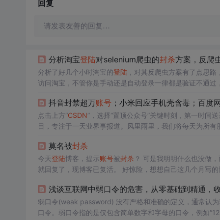
回复
请发表友善的回复…
分析淘宝
登陆
对selenium爬虫的
封杀
方案，反爬
分析了好几个小时淘宝的
登陆
，对其反爬虫方案有了点思路，先记录一下，后面会
访问淘宝，不管你是手动还是自动登录一律都是验证不通过
也只是对其整体有个认识，在很多细节上还不清楚。 image 之前写过的两篇关于反爬虫的文章在淘宝上都能得到验证，这两篇文章分别是
抖音封禁超万
账号
；小米回应手机壳含毒；百度
《selen...
点击上方“
CSDN
”，选择“置顶公众号”关键时刻，第一时间送
目，专注于一天业界事报道。风里雨里，我们将每天为所有
知：1、火山小视频整改升级：暂停同城频道2、ofo、摩拜、哈
莫名被
封杀
置评4、
今天
登陆
博客，提示
账号
被
封杀
？ 可是我明明什么也没做，
就回复了，现博客已复活。 好惊险，想想自己这几个月写
算是记录自己生活杂感的地方，那么这篇博文是不是该记录
浅谈互联网中弱口令的危害，从零基础到精通，
弱口令(weak password) 没有严格和准确的定义
口令。弱口令指的是仅包含简单数字和字母的口令，例如“123