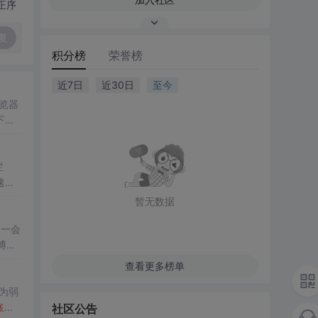
正序
复
积分榜
荣誉榜
近7日
近30日
至今
下，
栏
速
不予
暂无数据
不一会
博客
查看更多榜单
均为弱
账号
社区公告