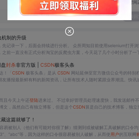
切换为时间
发表回
虫机制的升级
持续进行分析。 众所周知目前使用selenium打开浏览器
，之前一直没有正式分析淘宝的反爬虫方案，今天花了几个小时分析了一
网盘
封杀
非官方版 |
CSDN
极客头条
达！「
CSDN
极客头条」是从
CSDN
网站延伸至官方微信公众号的特别
朋友播报最新鲜有料的新闻资讯，让所有技术人随时紧跟业界潮流。快讯
罗排名出炉：ofo 市场覆盖率居第一3、传小米考虑收购GoPro 小米：
而且今天上午还
登陆
进来过。 不过幸好管理员处理速度快，我发送邮件
的博文，虽然自己有独立博客，但是这个
CSDN
算是自己的技术博客，独立
在独立博客呢？ 还是继续默默的码代码去吧。
收藏这篇就够了！
，通常认为容易被别人（他们有可能对你很了解）猜测到或被破解工具破解的口令
”、“abc”等，因为这样的口令很容易被别人破解，从而使
用户
的互联网