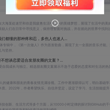
发表回
在大海某处迷茫和你是我疲惫生活中唯一的英雄梦想，展现了生活中的美
鼓励人们在日常中寻找意义，保持理智面对挑战，并在彼此的世界中找到
》：我们都懂的那种疼和忍，多伤人也迷人...
实体专辑中，《第一次做人》作为首发歌曲，展现了太一全面的音乐才能。
扎与坚持。
些不想谈恋爱适合发朋友圈的文案？...
享受自我成长与独立。精选朋友圈文案展示不急于恋爱的态度和对生活的热
亲人的健康和朋友的青春友情充满珍视。工作中逐渐获得认可，明白基础学
质。2022年，作者希望快乐、自信并坚定，设定了学习、生活技能提升
创新、生活方式等多个方面，从10000小时定律的探讨到GitHub的千
作者对自我提升和时代变迁的深刻感悟。