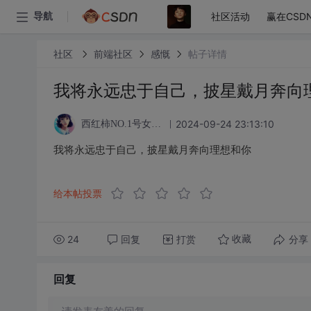
社区活动
赢在CSD
导航
社区
前端社区
感慨
帖子详情
我将永远忠于自己，披星戴月奔向
2024-09-24 23:13:10
西红柿NO.1号女粉丝
我将永远忠于自己，披星戴月奔向理想和你
给本帖投票
24
回复
打赏
分享
收藏
回复