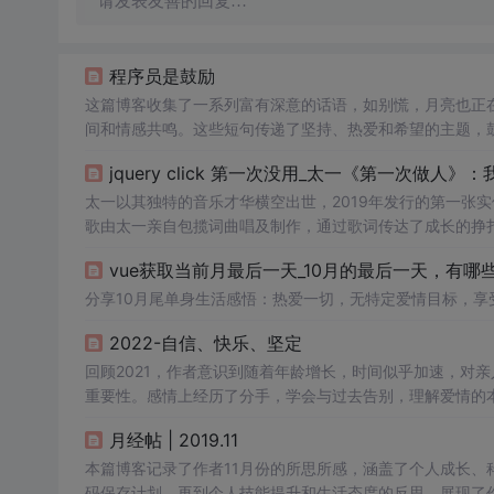
请发表友善的回复…
程序员是鼓励
这篇博客收集了一系列富有深意的话语，如别慌，月亮也正
间和情感共鸣。这些短句传递了坚持、热爱和希望的主题，
接。
jquery click 第一次没用_太一《第一次做人
太一以其独特的音乐才华横空出世，2019年发行的第一张
歌由太一亲自包揽词曲唱及制作，通过歌词传达了成长的挣
vue获取当前月最后一天_10月的最后一天，有哪
分享10月尾单身生活感悟：热爱一切，无特定爱情目标，
2022-自信、快乐、坚定
回顾2021，作者意识到随着年龄增长，时间似乎加速，对
重要性。感情上经历了分手，学会与过去告别，理解爱情的本
行和阅读等目标。
月经帖 | 2019.11
本篇博客记录了作者11月份的所思所感，涵盖了个人成长、科技
码保存计划，再到个人技能提升和生活态度的反思，展现了