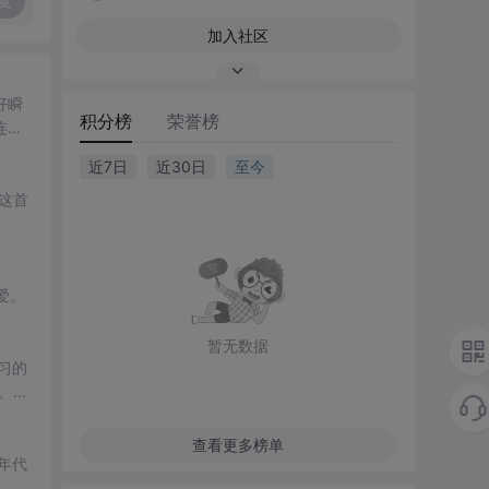
复
加入社区
好瞬
积分榜
荣誉榜
连
近7日
近30日
至今
这首
爱。
暂无数据
习的
、旅
查看更多榜单
年代