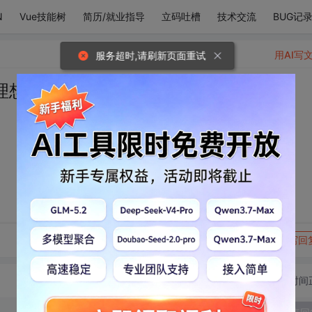
N
Vue技能树
简历/就业指导
立码吐槽
技术交流
BUG记
用AI写
服务超时,请刷新页面重试
理想和你
转发到动态
举报
写回
切换为时间