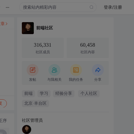
...
录
登录/注册
文章
前端社区
316,331
60,458
社区成员
社区内容
发帖
与我相关
我的任务
分享
前端
学习
经验分享
个人社区
复
北京·丰台区
社区管理员
正序