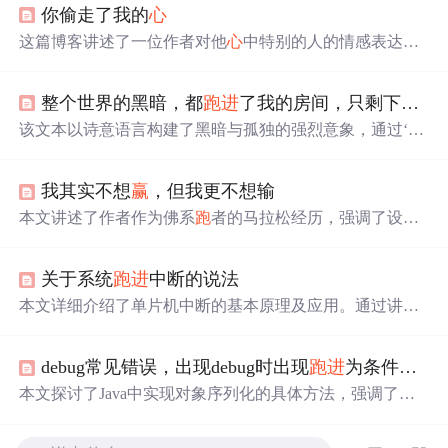
你偷走了我的
心
这篇博客讲述了一位作者对他
心
中特别的人的情感表达。
从初次见面到两年间的相处点滴，作者细腻地描绘了对方
给他带来的影响及自己对这份感情的珍视。
整个世界的黑暗，都
跑
进
了我的房间，只剩下两只寂寞的眼睛。
该文本以诗意语言构建了黑暗与孤独的强烈意象，通过‘整
个世界的黑暗
跑
进
房间’和‘两只寂寞的眼睛’的对比，凸显
个体在封闭空间中的孤立感与存在性凝视。内容虽简短，
我其实不想
赢
，但我更不想输
但蕴含典型的文学隐喻手法，属于数字人文与文本情感分
析中的典型微观语料。
本文讲述了作者作为佛系
跑
者的马拉松经历，强调了设定
目标的重要性，虽然成绩不佳但享受过程，以及全马与半
马的不同挑战。作者因工作原因未能完成全马，决定明年
关于系统
跑
进
中断的说法
再战。
本文详细介绍了单片机中断的基本原理及应用。通过讲解
中断的构成与触发机制，阐述了程序如何响应中断并执行
相应的服务程序。同时，文中还探讨了中断在编程中的实
debug常见错误，出现debug时出现
跑
进
为条件为false的if语句
际运用方法。
本文探讨了Java中实现对象序列化的具体方法，强调了在
传递自定义Serializable对象时需确保内部所有对象也实现了
Serializable接口的重要性。此外，还讨论了在调试过程中遇