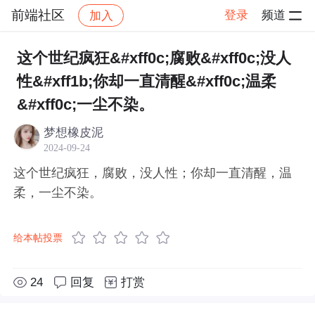
前端社区
登录
频道
加入
帖子详情
社区
前端社区
感慨
这个世纪疯狂&#xff0c;腐败&#xff0c;没人
性&#xff1b;你却一直清醒&#xff0c;温柔
&#xff0c;一尘不染。
梦想橡皮泥
2024-09-24
这个世纪疯狂，腐败，没人性；你却一直清醒，温
柔，一尘不染。
给本帖投票
24
回复
打赏