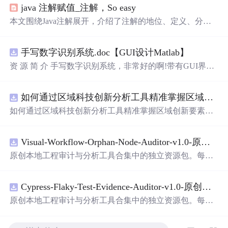
java 注解赋值_注解，So easy
本文围绕Java注解展开，介绍了注解的地位、定义、分
类。注解可分为内置、元、自定义注解，也可按生命周期
分为SOURCE、CLASS、RUNTIME。还阐述了四个元注
手写数字识别系统.doc【GUI设计Matlab】
解的作用，以及自定义注解的生命周期选择和使用方法，
最后给出面试相关要点。
资 源 简 介 手写数字识别系统，非常好的啊!带有GUI界
面，使用方便! 详 情 说 明 用这个手写数字识别系统，你可
以轻松地识别手写数字。这个系统不仅功能强大，而且还
如何通过区域科技创新分析工具精准掌握区域创新要素分布与产业链融合现状？.docx
带有直观的图形用户界面（GUI），非常容易使用。你只
需要将手写数字输入系统，它将立即给出准确的识别结
如何通过区域科技创新分析工具精准掌握区域创新要素分
果。这个系统可以在各种场景中使用，无论是学校、工作
布与产业链融合现状？
还是日常生活，都能为你提供快速和准确的识别服务。它
是一个非常方便和实用的工具，你一定会喜欢它的！
Visual-Workflow-Orphan-Node-Auditor-v1.0-原创源码与文档.zip
原创本地工程审计与分析工具合集中的独立资源包。每个
ZIP包含完整源码、3项自动化测试、可复现合成示例、离
线HTML、JSON与SVG报告、1080×720真实运行效果图、
Cypress-Flaky-Test-Evidence-Auditor-v1.0-原创源码与文档.zip
README、运行说明、功能清单、MIT License及原创与授
权声明。解压后进入project目录，执行npm test验证算法，
原创本地工程审计与分析工具合集中的独立资源包。每个
执行npm run report生成报告，也可通过本地静态服务器打
ZIP包含完整源码、3项自动化测试、可复现合成示例、离
开网页。运行时零第三方依赖，不包含热点产品或开源项
线HTML、JSON与SVG报告、1080×720真实运行效果图、