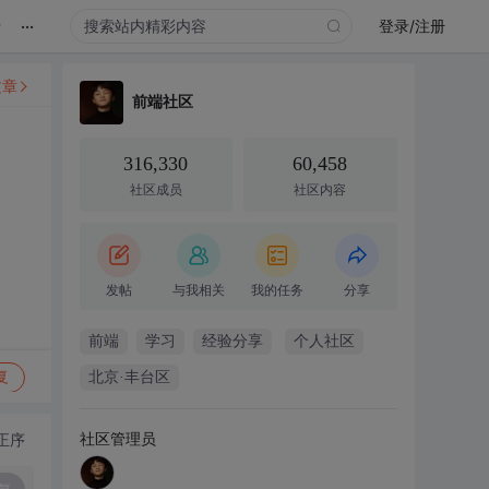
...
录
登录/注册
文章
前端社区
316,330
60,458
社区成员
社区内容
发帖
与我相关
我的任务
分享
前端
学习
经验分享
个人社区
复
北京·丰台区
社区管理员
正序