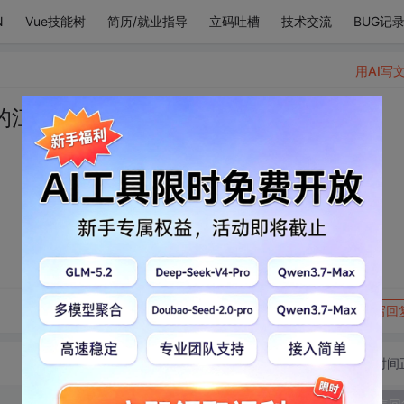
N
Vue技能树
简历/就业指导
立码吐槽
技术交流
BUG记
用AI写
的江河湖泊。
转发到动态
举报
写回
切换为时间