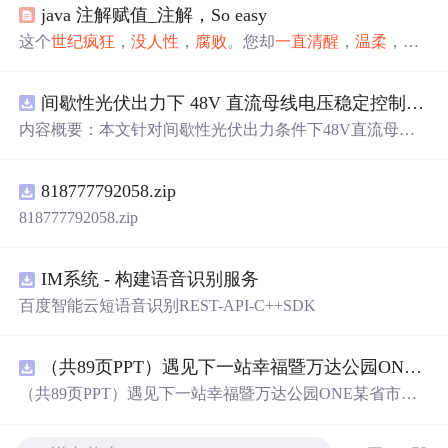
java 注解赋值_注解，So easy
这个
世纪
疯狂
，
没
人性
，
腐败
。您却
一直
清醒
，
温柔
，
一
尘不染
。一、前言二、注解地位注解(Annotation)，也叫元
数据(Metadata)，是Java5的新特性，JDK5引入了Metadata很
间歇性光伏出力下 48V 直流母线电压稳定控制及储能双向充放电闭环调控体系研究（Simulink仿真实现）
容易的就能够调用Annotations。注解与类、接口、枚举在
同一个层次，并可以应用于包、类型、构造方法、方法、
内容概要：本文针对间歇性光伏出力条件下48V直流母线
成员变量、参数、本地变量的声明中，用来对这些元素进
电压稳定控制及储能双向充放电闭环调控问题，提出一种
行说明注释。三、注解定义(1)定义...
基于离网光伏直流微网系统的协同控制体系。通过构建包
818777792058.zip
含光伏阵列、Boost型DC-DC变换器、双向DC-DC变换器
与锂离子电池储能系统的完整拓扑结构，结合光伏最大功
818777792058.zip
率点跟踪（MPPT）技术和储能系统的双向功率调节能
力，实现对功率供需失衡的有效抑制。系统采用分层控制
架构，集成电压外环与电流内环双闭环控制策略，确保在
IM系统 - 构建语音识别服务
光照强度波动、负载突变等动态工况下维持母线电压稳
百度智能云短语音识别REST-API-C++SDK
定。在Simulink环境中搭建全系统仿真模型，验证了控制策
略在多种扰动场景下的有效性与鲁棒性，显著提升了微网
在无外部电网支撑下的自主运行能力和电能质量水平。; 适
（共89页PPT）遇见下一站幸福暨万达公园ONE某省市热气球生活艺术节活动策划方案.pptx
合人群：具备电力电子、自动控制与新能源系统基础知识
（共89页PPT）遇见下一站幸福暨万达公园ONE某省市热
的电气工程及相关专业研究生、科研人员，以及从事光伏
气球生活艺术节活动策划方案.pptx
储能系统、直流微网设计与仿真的工程技术人员。; 使用场
景及目标：①用于教学与科研中离网型光伏直流微网系统