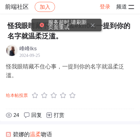
前端社区
登录
频道
加入
帖子详情
社区
前端社区
感慨
服务超时,请刷新
怪我眼睛藏不住心事&#xff0c;一提到你的
页面重试
名字就温柔泛滥。
峰峰lks
2024-09-25
怪我眼睛藏不住心事，一提到你的名字就温柔泛
滥。
给本帖投票
24
回复
打赏
碧娜的
温柔
吻语