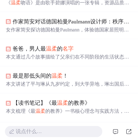
《
温柔
吻语》是由歌手碧娜演唱的一张专辑，资源品质为3
20K/MP3。该专辑收录了包括《再回到从前》、《爱似神
仙》等12首歌曲。碧娜以其
温柔
的音色和细腻的情感演
作家简安对话德国柏曼Paulmann设计师：秩序与
温
绎，为听众营造了一个舒适轻松的音乐氛围。
女作家简安探访德国柏曼Paulmann，体验德国家居照明设
计理念。Paulmann强调灯光的自然光谱、顺应生物钟色温
和呵护
眼睛
，追求照明方案的理性秩序与感性
温柔
结合，
爸爸，男人最
温柔
的
名字
为中国用户带来稳定与平静。
本文通过几个故事描绘了父亲们在不同阶段的生活状态和
心理变化，展现了他们在家庭中的责任与牺牲，以及孩子
们对父爱的理解与感激。
最是那低头间的
温柔
！
本文讲述了平与琳从九岁约定，到大学异地，琳出国后平
与潇相恋又分手，最终平与静结婚的故事。原来静就是毁
容后的琳，她因伤出国，回国后平因她低头的
温柔
模样而
【读书笔记】《最
温柔
的教养》
娶她，静不知是否该说出真相。
本文梳理《最
温柔
的教养》一书核心理念与实践方法，涵
盖情感连接、情绪共情、规则设立、社交冲突处理及习惯
养成五大场景。强调通过细微语言调整实现长期教育改
变，倡导
温柔
而坚定的养育方式，并提供可操作的回应句
说点什么…
式与练习建议，帮助父母提升亲子沟通质量。