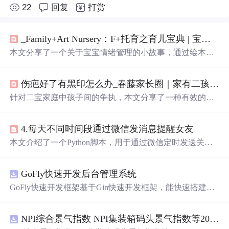
22
回复
打赏
_Family+Art Nursery：F+托育之育儿宝典 | 宝宝的情绪解码-各地要闻-国际商业
本文分享了一个关于宝宝情绪管理的小故事，通过绘本
《脸，脸，各种各样的脸》帮助宝宝认识不同情绪的表达
方式，进而学
会
情绪自我认知。家长也可以通过与孩子一
伤疤好了有黑印怎么办_春藤家长圈｜家有二孩，老大老二一起抢东西，家长该怎么办？...
起玩表情游戏来加深对彼此情绪的理解。
针对二宝家庭中孩子间的争执，本文分享了一种有效的方
法——父母作为“翻译官”。通过理解和传达每个孩子的需
求和感受，帮助他们建立良好的沟通渠道，从而解决冲
4.每天不同时间段通过微信发消息提醒女友
突。
本文介绍了一个Python脚本，用于通过微信定时发送关怀
消息给女友，包括提醒起床、午餐、晚餐和睡觉，还包含
随机英语学习内容。教程详细说明了配置步骤和代码实
GoFly快速开发后台管理系统
现，让关爱无遗漏。
GoFly快速开发框架基于Gin快速开发框架，能快速搭建应
用、框架底层完善、丰富代码仓插件、快速开发数据大
屏、物联网平台、OA流程审批、工作流引擎、商城、微信
NPI综合景气指数 NPI集装箱码头景气指数等2016-2026
管理后台等。api文档管理并一键生成api接口代码，一键生