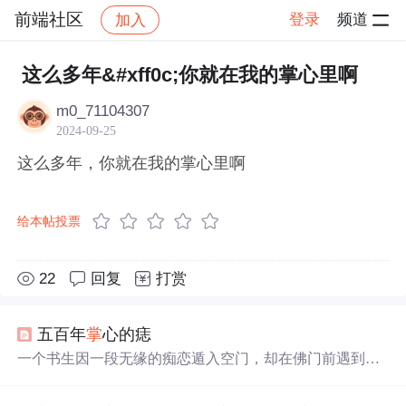
前端社区
登录
频道
加入
帖子详情
社区
前端社区
感慨
这么多年&#xff0c;你就在我的掌心里啊
m0_71104307
2024-09-25
这么多年，你就在我的掌心里啊
给本帖投票
22
回复
打赏
五百年
掌
心的痣
一个书生因一段无缘的痴恋遁入空门，却在佛门前遇到了
掌
心朱砂痣化成的女子，原来她才是默默守候五百年的有
情人。