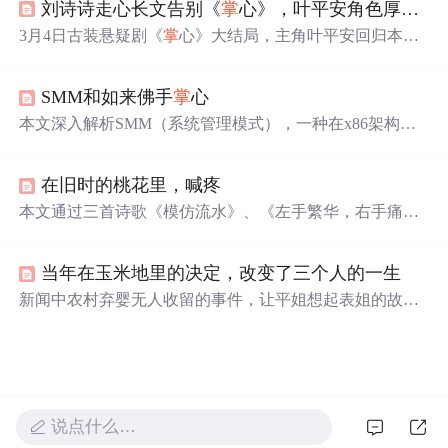
刘诗诗走心长文告别《
掌
心》，叶平安角色厚度十足引观众喜爱
3月4日古装悬疑剧《
掌
心》大结局，主角叶平安回归本心
引热议。该角色区别于一般古装剧女主，厚度十足魅力拉
满。刘诗诗演技适配，将其层次感剖析到位。最后叶平安
SMM和如来佛手
掌
心
为保将士放弃个人恩怨，展现家国格局。此外，该剧质感
精良，刘诗诗也用心诠释角色。
本文深入解析SMM（系统管理模式），一种在x86架构中
拥有最高特权的CPU操作模式，其权限超越OS，可在任意
时刻接管CPU执行。文章探讨了SMM的引入对计算机系统
在旧时的桃花里，喊疼
及产业生态的影响，特别是对安全领域的重大意义。
本文通过三首诗歌《模仿流水》、《左手繁华，右手痛》
和《在旧时的桃花里，喊疼》，表达了作者对过去美好时
光的怀念以及内心深处的情感波动。诗中运用了大量的自
当年在玉米地里的决定，改变了三个人的一生
然意象，如雨、花瓣、河流等，以此来象征人生的无常与
变迁。
新闻中农村弃婴无人收留的事件，让平姐想起表姐的故
事。1998年表姐因爱情与家人冲突，次年在玉米地收养弃
婴水生。
多年
后，水生考上中学并帮表姐找回程书彬，三
人终得圆满。
说点什么…