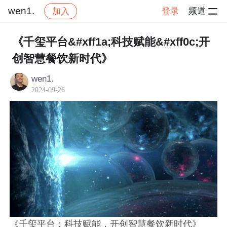
wen1.
登录
频道
加入
帖子详情
社区
wen1.
交流讨论
《千玺平台&#xff1a;科技赋能&#xff0c;开
创智慧餐饮新时代》
wen1.
2024-09-26
《千玺平台：科技赋能，开创智慧餐饮新时代》