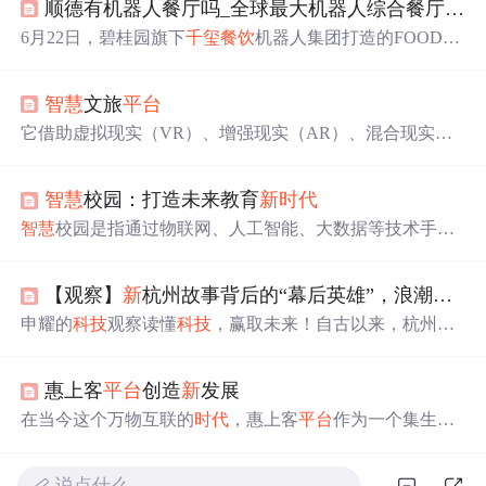
顺德有机器人餐厅吗_全球最大机器人综合餐厅顺德开业
6月22日，碧桂园旗下
千玺
餐饮
机器人集团打造的FOODO
M天降美食王国正式开业。与一般餐厅不同，这是集合中
餐、火锅和快餐一体的
餐饮
旗舰店。FOODOM天降美食王
智慧
文旅
平台
国，是碧桂园
千玺
集团在今年以来所开的第6家机器人概念
餐厅，集多家门店之大成，这家
新
店面积约2000平米，共
它借助虚拟现实（VR）、增强现实（AR）、混合现实
有20余种、共40余台
餐饮
机器人厨师集中“上岗”，供应近2
（MR）、区块链、人工智能（AI）、大数据、物联网（Io
00个菜式，部分菜品最快实现秒出，可同时为近600客人提
T）及5G通信技术等前沿
科技
成果，创造出集沉浸式体
供视觉和味蕾的
科技
盛...
智慧
校园：打造未来教育
新
时代
验、智能化管理、精准营销、数字资产管理于一体的全
新
文旅生态圈。-AI驱动的
智慧
导游机器人，能根据游客的兴
智慧
校园是指通过物联网、人工智能、大数据等技术手
趣爱好、体力水平、天气条件等多因素，定制独一无二的
段，将校园所有的信息资源进行网络化、智能化管理，并
旅行线路，提供深度解说、互动问答等功能。-通过大数据
通过数据分析和挖掘为师生提供个性化、优质的教育服
分析，智能匹配旅游资源与游客需求，实现动态调整行程
【观察】
新
杭州故事背后的“幕后英雄”，浪潮以计算
务。
智慧
校园不仅仅是一个数字化的校园，更是一种融合
方案，如避开人流高峰时段，寻找隐藏的美食小店，提升
了
科技
和教育理念的
新
型学习环境。
申耀的
科技
观察读懂
科技
，赢取未来！自古以来，杭州就
旅行质量和效率。
是人文的代名词，“江南忆，最忆是杭州”诠释着人们对杭
州的全部想象。但是，今天的杭州不只是“人间天堂”。在
惠上客
平台
创造
新
发展
过去几年里，杭州...
在当今这个万物互联的
时代
，惠上客
平台
作为一个集生活
服务、消费优惠、数据分析为一体的综合性
平台
，正悄然
改变着我们的日常生活方式，引领着
新
一轮的消费革命。
说点什么…