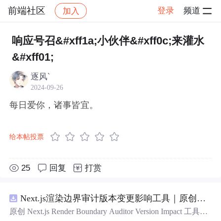
前端社区
登录
频道
加入
帖子详情
社区
前端社区
感慨
响应号召&#xff1a;小伙伴&#xff0c;来灌水
&#xff01;
逐风`
2024-09-26
每日爱你，诸事皆宜。
给本帖投票
25
回复
打赏
Next.js渲染边界审计版本变更影响工具｜原创源码+测试+离线报告
原创 Next.js Render Boundary Auditor Version Impact 工具，