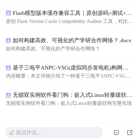
围绕“建立服务端组件、客户端组件、数据获取、缓存和交
互边界图，识别错误跨界依赖”的结果，对比两个版本的输
Flash模型版本缓存兼容工具｜原创源码+测试+离线报告
入约定、规则参数、结果结构和风险项，识别变更影响。
压缩包包含完整源码、3 项自动化测试、可复现合成示
原创 Flash Version Cache Compatibility Auditor 工具，对比两
例、离线 HTML/JSON/SVG 报告、1080×720 真实运行效
个Flash模型版本的前缀规范、缓存键、Tokenizer、命中率
果图、README、运行说明、功能清单、MIT License 及
和重建成本。压缩包包含完整源码、3 项自动化测试、可
原创与授权声明。运行时零第三方依赖，不包含热点产品
如何构建高效、可视化的产学研合作网络？.docx
复现合成示例、离线 HTML/JSON/SVG 报告、1080×720
或开源项目源码、Logo、官方截图、论文、生产日志或其
真实运行效果图、README、运行说明、功能清单、MIT
如何构建高效、可视化的产学研合作网络？
他受限素材。
License 及原创与授权声明。运行时零第三方依赖，不包含
热点产品或开源项目源码、Logo、官方截图、论文、生产
日志或其他受限素材。
基于三电平ANPC-VSG(虚拟同步发电机)构网型逆变器控制+双闭环+中点电位平衡控制
内容概要：本文详细介绍了一种基于三电平ANPC-VSG
（虚拟同步发电机）构网型逆变器的复合控制策略，聚焦
于双闭环控制与中点电位平衡控制的实现，适用于光伏储
无锁双实例软件看门狗：嵌入式Linux轻量级软狗完整实现
能系统并网的Simulink仿真模型。该模型为未发表的原创研
究成果，涵盖了逆变器在并网过程中的动态响应、稳定性
无锁双实例软件看门狗：嵌入式Linux轻量级软狗完整实现
控制以及中点电位的有效调节，旨在提升新能源并网系统
的稳定性与电能质量。文中还探讨了多种相关控制技术，
如DPWMA调制、正负序分离控制、前馈控制等，充分展
现了该系统在复杂电网环境下的适应性与先进性。; 适合人
说点什么…
群：面向具备电力电子、新能源并网或自动控制理论基础