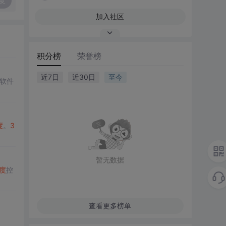
复
加入社区
积分榜
荣誉榜
近7日
近30日
至今
软件
度
。
3
暂无数据
度
控
查看更多榜单