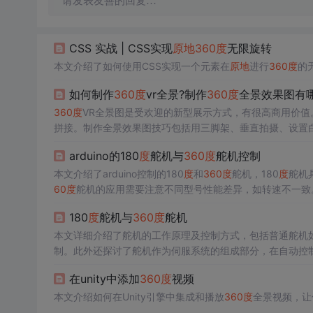
请发表友善的回复…
CSS 实战 | CSS实现
原地
360
度
无限旋转
本文介绍了如何使用CSS实现一个元素在
原地
进行
360
度
的
如何制作
360
度
vr全景?制作
360
度
全景效果图有
360
度
VR全景图是受欢迎的新型展示方式，有很高商用价值
拼接。制作全景效果图技巧包括用三脚架、垂直拍摄、设置
arduino的180
度
舵机与
360
度
舵机控制
本文介绍了arduino控制的180
度
和
360
度
舵机，180
度
舵机
60
度
舵机的应用需要注意不同型号性能差异，如转速不一致
180
度
舵机与
360
度
舵机
本文详细介绍了舵机的工作原理及控制方式，包括普通舵机
制。此外还探讨了舵机作为伺服系统的组成部分，在自动控
在unity中添加
360
度
视频
本文介绍如何在Unity引擎中集成和播放
360
度
全景视频，让