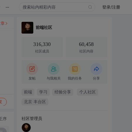
...
录
登录/注册
文章
前端社区
316,330
60,458
社区成员
社区内容
发帖
与我相关
我的任务
分享
前端
学习
经验分享
个人社区
复
北京·丰台区
社区管理员
正序