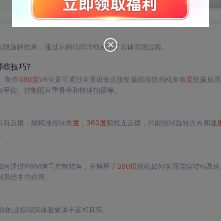
发表回
无限旋转效果，通过示例代码详细展示了具体实现过程。
哪些技巧?
。制作
360
度
VR全景可通过全景设备直接拍摄或传统相机多角
度
拍摄后用
白平衡、控制照片重叠率和快速拍摄等。
具有反馈，能精准控制角
度
；
360
度
舵机无反馈，只能控制旋转方向和速
。
如何通过PWM信号控制转角，并解释了
360
度
舵机如何实现连续转动及速
制系统中的作用。
你的虚拟现实体验更加丰富和真实。