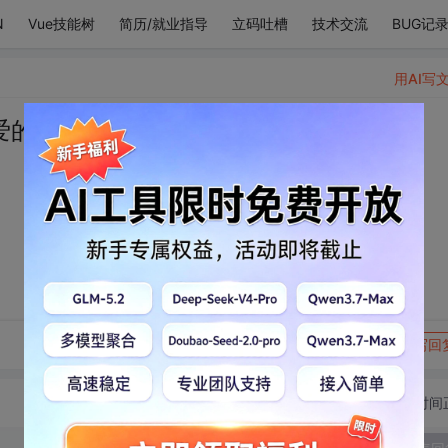
N
Vue技能树
简历/就业指导
立码吐槽
技术交流
BUG记
用AI写
爱的魔力转圈圈
转发到动态
举报
写回
切换为时间