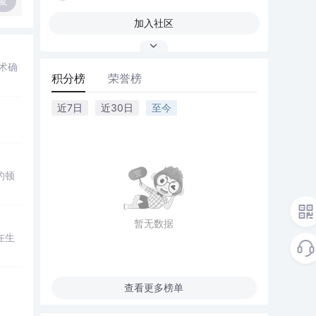
复
加入社区
术确
积分榜
荣誉榜
近7日
近30日
至今
的顿
暂无数据
在生
查看更多榜单