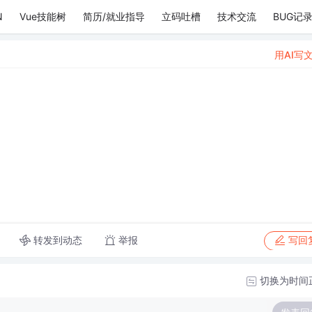
N
Vue技能树
简历/就业指导
立码吐槽
技术交流
BUG记
用AI写
转发到动态
举报
写回
切换为时间