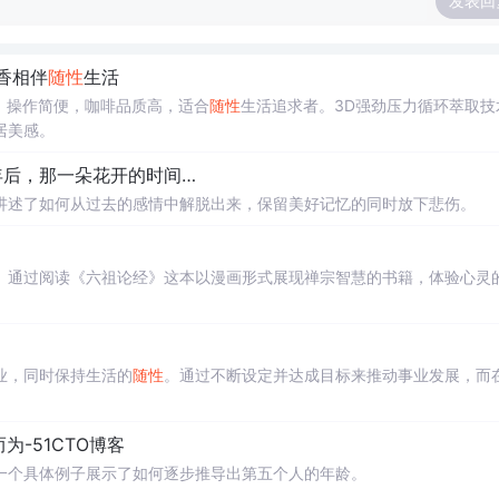
发表回
醇香相伴
随性
生活
验，操作简便，咖啡品质高，适合
随性
生活追求者。3D强劲压力循环萃取技
居美感。
年后，那一朵花开的时间…
讲述了如何从过去的感情中解脱出来，保留美好记忆的同时放下悲伤。
。通过阅读《六祖论经》这本以漫画形式展现禅宗智慧的书籍，体验心灵
业，同时保持生活的
随性
。通过不断设定并达成目标来推动事业发展，而
为-51CTO博客
一个具体例子展示了如何逐步推导出第五个人的年龄。