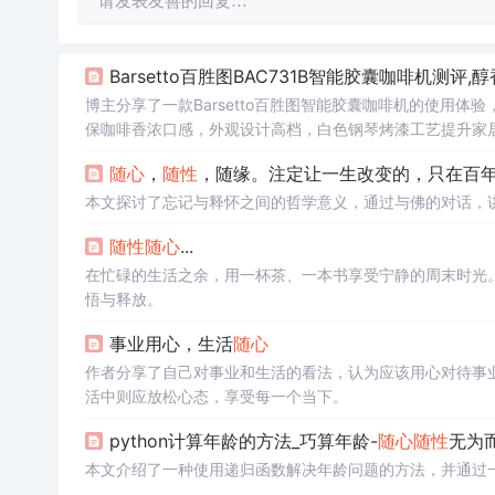
请发表友善的回复…
Barsetto百胜图BAC731B智能胶囊咖啡机测评,
博主分享了一款Barsetto百胜图智能胶囊咖啡机的使用体
保咖啡香浓口感，外观设计高档，白色钢琴烤漆工艺提升家
随心
，
随性
，随缘。注定让一生改变的，只在百
本文探讨了忘记与释怀之间的哲学意义，通过与佛的对话，
随性
随心
...
在忙碌的生活之余，用一杯茶、一本书享受宁静的周末时光
悟与释放。
事业用心，生活
随心
作者分享了自己对事业和生活的看法，认为应该用心对待事
活中则应放松心态，享受每一个当下。
python计算年龄的方法_巧算年龄-
随心
随性
无为而
本文介绍了一种使用递归函数解决年龄问题的方法，并通过