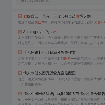
请发表友善的回复…
做
好自己，总有一天你会被自己
做
惊讶到
在这个纷乱的
世界
中，保持内心的纯净与温暖，如同
太阳
和
Shining eyes的
世界
本文探讨了爱情与生活的真谛，用诗意的语言描述了两个人
时也提到了生活的艰辛与自我承担，展现了真实的人生态度
【无标题】小升初满分叙事作文
这篇博客描绘了一个充满色彩的
世界
——颜色空间。天空是
红色交织，火焰与水相互作用，而橙色宠物带来慰藉。在这
宇宙。
情人节朋友圈秀恩爱九宫格配图
这是一篇充满情感的博客，作者分享了爱情中的细腻情感和
一段甜蜜的故事。
情侣相册网站源码php,520情人节情侣恋爱爱情告
这是一段关于两个人从相遇、相识到深深相爱的甜蜜回忆。20
光相册中。彼此的陪伴成为最长情的告白，无论是平凡的日