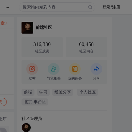
...
录
登录/注册
文章
前端社区
316,330
60,458
社区成员
社区内容
发帖
与我相关
我的任务
分享
前端
学习
经验分享
个人社区
复
北京·丰台区
社区管理员
正序