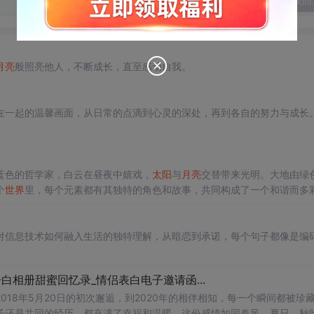
发表回
月亮
般照亮他人，不断成长，直至感动自我。
在一起的温馨画面，从日常的点滴到心灵的深处，再到各自的努力与成长
。
蓝色的哲学家，白云在昼夜中嬉戏，
太阳
与
月亮
交替带来光明。大地由绿
个
世界
里，每个元素都有其独特的角色和故事，共同构成了一个和谐而多
对信息技术如何融入生活的独特理解，从暗恋到承诺，每个句子都像是编
白相册甜蜜回忆录_情侣表白电子邀请函...
18年5月20日的初次邂逅，到2020年的相伴相知，每一个瞬间都被珍
子还是共同的经历，都充满了幸福和温暖。这份感情如同春风、夏日、秋