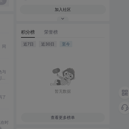
复
加入社区
积分榜
荣誉榜
近7日
近30日
至今
。同
色与
彩的
暂无数据
码了
查看更多榜单
藏在时
叶、