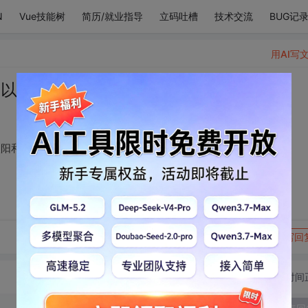
N
Vue技能树
简历/就业指导
立码吐槽
技术交流
BUG记
用AI写
可以悬在我的心上 做太阳和月亮
太阳和月亮
转发到动态
举报
写回
切换为时间