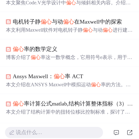
本文聚焦Code.V光学设计中
偏心
与倾斜相关内容。介绍了
偏心
与倾斜的两种形式，包括默认以表面顶点为基准点和
以空间任意点为原点。还阐述了多种
偏心
类型，如基本、
电机转子静
偏心
与动
偏心
在Maxwell中的探索
偏心
和回归等，以及不同类型的特点和作用，如局部坐标
与全局坐标的转换等。
本文利用Maxwell软件对电机转子静
偏心
与动
偏心
进行建
模，对比正常工况下的磁密、反电势、电磁力及转矩等关
键性能指标。结果显示，两类
偏心
均导致磁场分布畸变，
偏心
率的数学定义
引起反电势波形失真和转矩波动，尤其动
偏心
使动态特性
更加复杂，影响电机稳定性与可靠性。
博客介绍了
偏心
率这一数学概念，它用符号e表示，用于描
述圆锥曲线形状。阐述了椭圆、抛物线、双曲线和圆的
偏
心
率特点及取值范围，还给出椭圆和双曲线
偏心
率的数学
Ansys Maxwell：
偏心
率 ACT
表达式。
偏心
率可量化圆锥曲线偏离圆形的程度，能区分
不同圆锥截面类型。
本文介绍在ANSYS Maxwell中模拟运动
偏心
率的方法。
偏
心
率建模对电机仿真很重要，可通过Maxwell Eccentricity W
izard评估对准误差影响。文中阐述了
偏心
率类型，包括旋
偏心
率计算公式matlab,结构计算整体指标（3）——扭转位移比及楼层
转部件和旋转轴
偏心
率，还给出使用向导的分步指南、设
置结果、相关建议，强调正确建模对仿真准确性的重要
本文介绍了结构计算中的扭转位移比控制标准，探讨了其
性。
与结构规则性的关系，并详细解释了
偏心
率的概念，指出
在高层钢结构中尤其需要注意
偏心
率指标。同时，说明了
扭转位移比与
偏心
率的关系，以及它们如何共同影响结构
说点什么…
的规则性。