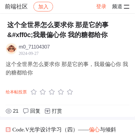
前端社区
登录
频道
加入
帖子详情
社区
前端社区
感慨
这个全世界怎么要求你 那是它的事
&#xff0c;我最偏心你 我的糖都给你
m0_71104307
2024-09-27
这个全世界怎么要求你 那是它的事，我最偏心你 我
的糖都给你
给本帖投票
21
回复
打赏
Code.V光学设计学习（四）——
偏心
与倾斜