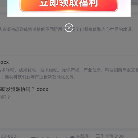
发表回
从青涩初恋到成熟感情的不同阶段，强调了自我价值和内心世界的建设。
cx
在技术转移、成果转化、技术经纪、知识产权、产业创新、科技招商等垂直
案，推动科技创新与产业创新智能化发展。
发资源协同？.docx
协同？
400-660-
在线客
工作时间 8:30-