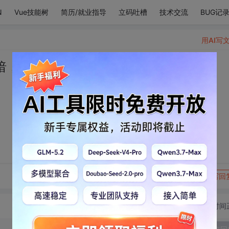
N
Vue技能树
简历/就业指导
立码吐槽
技术交流
BUG记
用AI写
暗，向你的光里坠落。
。
转发到动态
举报
写回
切换为时间