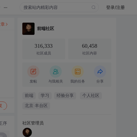
...
录
登录/注册
文章
前端社区
316,333
60,458
社区成员
社区内容
发帖
与我相关
我的任务
分享
前端
学习
经验分享
个人社区
复
北京·丰台区
社区管理员
正序