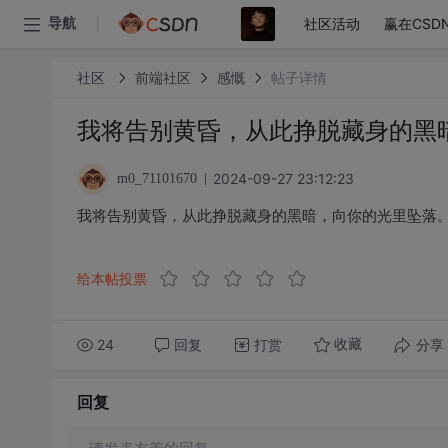
社区活动
赢在CSD
导航
社区
前端社区
感慨
帖子详情
我将告别黄昏，从此挣脱藏身的黑
2024-09-27 23:12:23
m0_71101670
我将告别黄昏，从此挣脱藏身的黑暗，向你的光里坠落
给本帖投票
24
回复
打赏
分享
收藏
回复