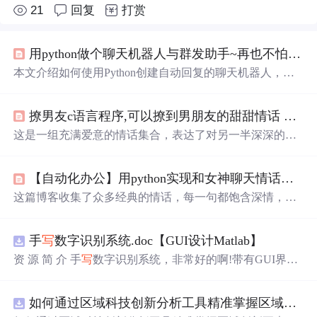
21
回复
打赏
用python做个聊天机器人与群发助手~再也不怕没时间回女友，闺蜜被胖揍了~
本文介绍如何使用Python创建自动回复的聊天机器人，包
括好友聊天、女友消息及群聊自动回复等功能，利用itchat
和pyautogui库实现消息处理与发送。
撩男友c语言程序,可以撩到男朋友的甜甜情话 撩到男生心动的情话大全
这是一组充满爱意的情话集合，表达了对另一半深深的喜
欢和珍视。从做彼此的唯一到期待共度余生，每一个瞬间
都充满了甜蜜和温馨。这些话语如同细腻的情感触碰，诉
【自动化办公】用python实现和女神聊天情话对白，聊天机器人
说着陪伴、守护和无尽的爱恋。
这篇博客收集了众多经典的情话，每一句都饱含深情，从
不同的角度表达了爱意。从古诗词到现代流行歌词，从电
影台词到文学名著，这些情话如同一首首爱的颂歌，诉说
手
写
数字识别系统.doc【GUI设计Matlab】
着对心上人的深深眷恋和无尽思念。无论是在寂静的夜晚
还是热闹的街头，它们都能触动心底最柔软的部分，让人
资 源 简 介 手
写
数字识别系统，非常好的啊!带有GUI界
感受到爱的力量和温暖。
面，使用方便! 详 情 说 明 用这个手
写
数字识别系统，你可
以轻松地识别手
写
数字。这个系统不仅功能强大，而且还
如何通过区域科技创新分析工具精准掌握区域创新要素分布与产业链融合现状？.docx
带有直观的图形用户界面（GUI），非常容易使用。你只