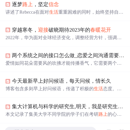
逐梦
路上
，坚定
信念
讲述了Rebecca在面对
生活
重重困难的同时，始终坚持自己
的音乐梦想，并最终克服种种挑战，在芝加哥实现梦想的
故事。
穿越寒冬，
迎接
破晓期待2023年的
春暖花开
2022年，华为面对全球经济变化，调整经营方针，强调追
求利润与现金流，实施人员精简和业务收缩等措施以确保
生存。创始人任正非的‘寒气论’反映了强烈的危机意识。
两个系统之间的接口怎么做_恋爱之间沟通需要两个人，坚持的维护，看看他们是怎么做的？...
爱情如同花朵需要风的吹拂才能传播香气，它需要两个人
共同的
努力
和维护。在
生活
的挑战和世间的诱惑中，恋人
间的联系不是单方面的，而是双方共同的责任。爱情的
美
今天最新早上好问候语，每天问候，情长久
好
在于两个人的相遇、相知和相互扶持，面对
生活
的变化
和人心的易变，唯有共同维系，爱情才能持久。
博客包含多则早上好问候语，传递了积极的
生活
态度。鼓
励人们在苦累中自我安慰，珍惜当下，不要让昨天的烦恼
影响今天的心情，以乐观包容的心态面对
生活
，
努力
活成
集大计算机与科学的研究生,明天，我是研究生丨感谢集大，我遇见了更好的自己...
自己喜欢的样子。
本文记录了集美大学不同学院的学子们在考研
路上
的心路
历程与宝贵经验分享，展现了他们对梦想的追求与不懈
努
力
，同时也表达了对母校深深的感激之情。