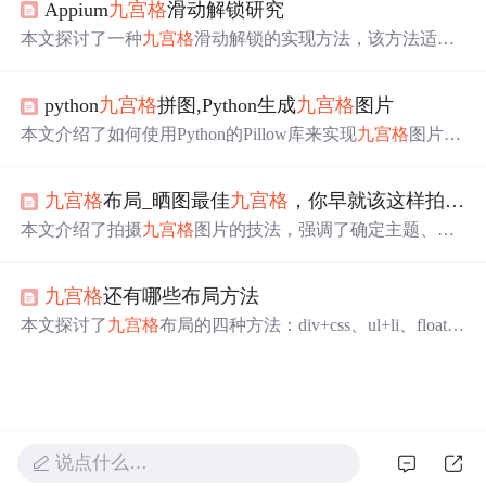
Appium
九宫格
滑动解锁研究
本文探讨了一种
九宫格
滑动解锁的实现方法，该方法适用
于
九宫格
显示在一个视图中的情况。通过获取元素view的
起始坐标和宽高，计算出1到9个点的屏幕坐标，然后利用
python
九宫格
拼图,Python生成
九宫格
图片
Appium的touchaction类进行滑动操作。
本文介绍了如何使用Python的Pillow库来实现
九宫格
图片的
生成。首先讲解了图片的基本操作，包括读取、截取和保
存图片。接着详细阐述了如何通过循环和crop方法来截取
九宫格
布局_晒图最佳
九宫格
，你早就该这样拍了！
原图的九个部分，并分别保存为九张小图片，从而完成
九
宫格
的制作。最后提供了一段完整的代码示例，帮助读者
本文介绍了拍摄
九宫格
图片的技法，强调了确定主题、保
实现这一功能。
持关联性和创意构图的重要性。通过欣赏获奖作品，提出
可以从同一主题、风格、构图等方面统一
九宫格
的内容，
九宫格
还有哪些布局方法
以增强视觉效果和故事性。同时，鼓励读者分享自己的
九
宫格
作品，参与有奖征集活动。
本文探讨了
九宫格
布局的四种方法：div+css、ul+li、float和
flex布局，详细阐述了每种方法的优缺点及解决常见问题的
方案，帮助理解并选择合适的
九宫格
布局技巧。
说点什么…