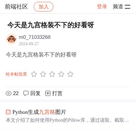
前端社区
登录
频道
加入
帖子详情
社区
前端社区
感慨
今天是九宫格装不下的好看呀
m0_71033268
2024-09-27
今天是九宫格装不下的好看呀
给本帖投票
22
回复
打赏
Python生成
九宫格
图片
本文介绍了如何使用Python的Pillow库，通过读取、截取和
保存图片，实现将一张图片制作成
九宫格
的效果，包括基
本图片操作和生成
九宫格
的详细步骤。